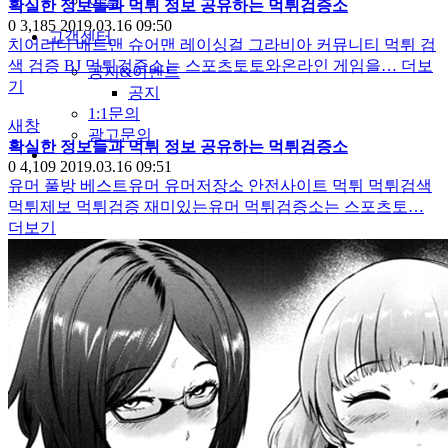
야썰
확실한 정보들과 먹튀 정보 공유하는 먹튀검증소
0
3,185
2019.03.16 09:50
고객센터
치어리더 배트맨 슈어맨 레이싱걸 그라비아 커뮤니티 먹튀 검
색 검증 BJ 먹튀검증소는 스포츠토토와온라인 게임을…
더보
공지&이벤트
기
공지
1:1문의
새창
광고문의
확실한 정보들과 먹튀 정보 공유하는 먹튀검증소
0
4,109
2019.03.16 09:51
유머 풀방 베스트유머 유머저장소 안전사이트 먹튀 먹튀검색
먹튀제보 먹튀검증 재미있는유머 먹튀검증소는 스포츠토…
더보기