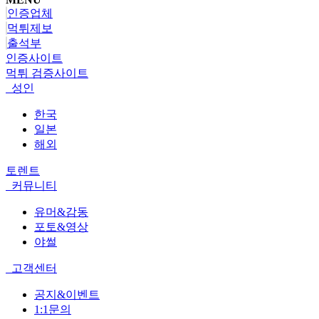
인증업체
먹튀제보
출석부
인증사이트
먹튀 검증사이트
성인
한국
일본
해외
토렌트
커뮤니티
유머&감동
포토&영상
야썰
고객센터
공지&이벤트
1:1문의