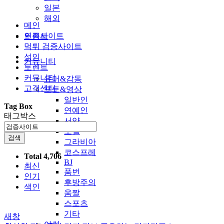
일본
해외
메인
인증사이트
토렌트
먹튀 검증사이트
성인
커뮤니티
토렌트
커뮤니티
유머&감동
고객센터
포토&영상
일반인
Tag Box
연예인
태그박스
서양
모델
검색
그라비아
코스프레
Total 4,706
BJ
최신
품번
인기
후방주의
색인
움짤
스포츠
기타
새창