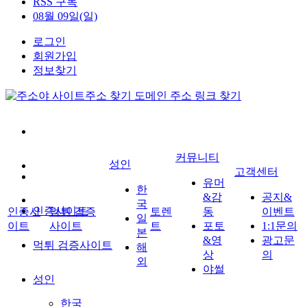
RSS 구독
08월 09일(일)
로그인
회원가입
정보찾기
커뮤니티
성인
고객센터
유머
한
&감
공지&
국
인증사이트
인증사
먹튀 검증
토렌
동
이벤트
일
이트
사이트
트
포토
1:1문의
본
&영
광고문
먹튀 검증사이트
해
상
의
외
야썰
성인
한국