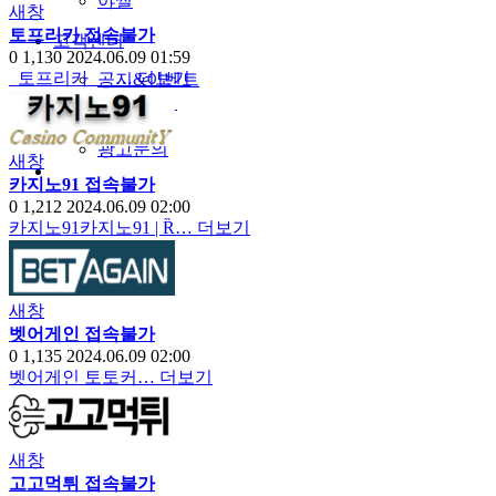
야썰
새창
토프리카 접속불가
고객센터
0
1,130
2024.06.09 01:59
토프리카 …
더보기
공지&이벤트
공지
1:1문의
광고문의
새창
카지노91 접속불가
0
1,212
2024.06.09 02:00
카지노91카지노91 | Ȑ…
더보기
새창
벳어게인 접속불가
0
1,135
2024.06.09 02:00
벳어게인 토토커…
더보기
새창
고고먹튀 접속불가