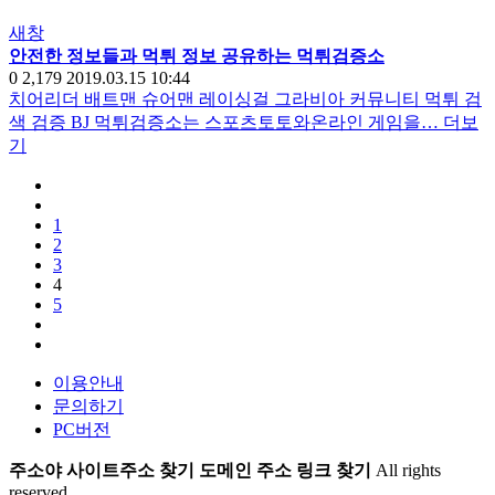
새창
안전한 정보들과 먹튀 정보 공유하는 먹튀검증소
0
2,179
2019.03.15 10:44
치어리더 배트맨 슈어맨 레이싱걸 그라비아 커뮤니티 먹튀 검
색 검증 BJ 먹튀검증소는 스포츠토토와온라인 게임을…
더보
기
1
2
3
4
5
이용안내
문의하기
PC버전
주소야 사이트주소 찾기 도메인 주소 링크 찾기
All rights
reserved.