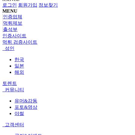
로그인
회원가입
정보찾기
MENU
인증업체
먹튀제보
출석부
인증사이트
먹튀 검증사이트
성인
한국
일본
해외
토렌트
커뮤니티
유머&감동
포토&영상
야썰
고객센터