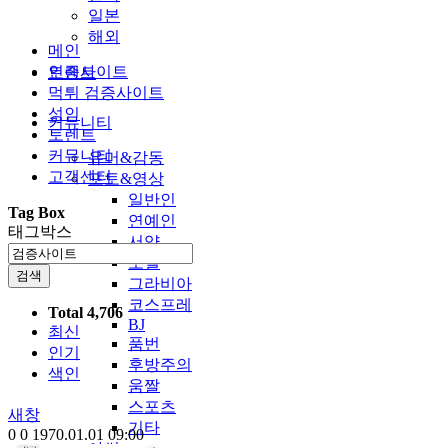
일본
해외
메인
인증사이트
토렌트
먹튀 검증사이트
성인
커뮤니티
토렌트
커뮤니티
유머&감동
고객센터
포토&영상
일반인
Tag Box
연예인
태그박스
서양
모델
검색
그라비아
코스프레
Total 4,706
BJ
최신
품번
인기
후방주의
색인
움짤
스포츠
새창
기타
0
0
1970.01.01 09:00