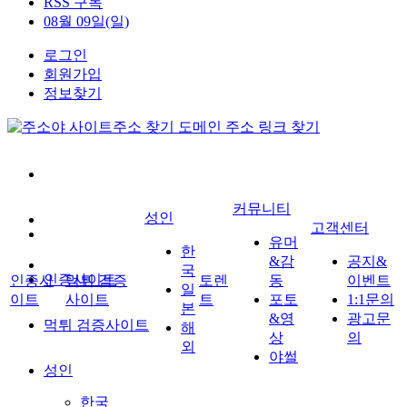
RSS 구독
08월 09일(일)
로그인
회원가입
정보찾기
커뮤니티
성인
고객센터
유머
한
&감
공지&
국
인증사이트
인증사
먹튀 검증
토렌
동
이벤트
일
이트
사이트
트
포토
1:1문의
본
&영
광고문
먹튀 검증사이트
해
상
의
외
야썰
성인
한국