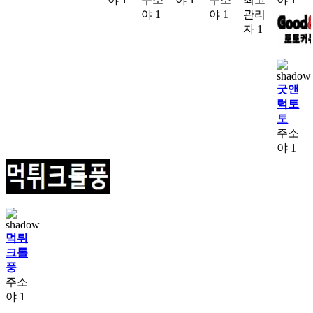
야
1
야
1
관리
자
1
굿앤
럭토
토
주소
야
1
먹튀
크롤
풍
주소
야
1