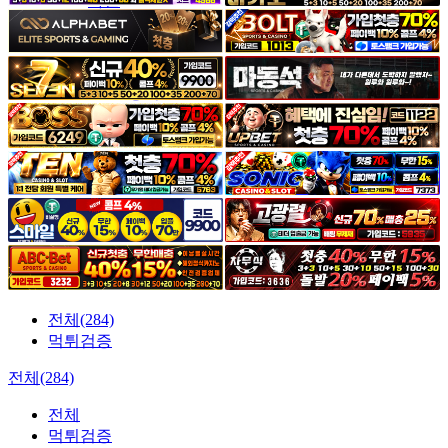
야썰
고객센터
공지&이벤트
공지
1:1문의
광고문의
전체(284)
먹튀검증
전체(284)
전체
먹튀검증