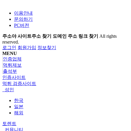
이용안내
문의하기
PC버전
주소야 사이트주소 찾기 도메인 주소 링크 찾기
All rights
reserved.
로그인
회원가입
정보찾기
MENU
인증업체
먹튀제보
출석부
인증사이트
먹튀 검증사이트
성인
한국
일본
해외
토렌트
커뮤니티