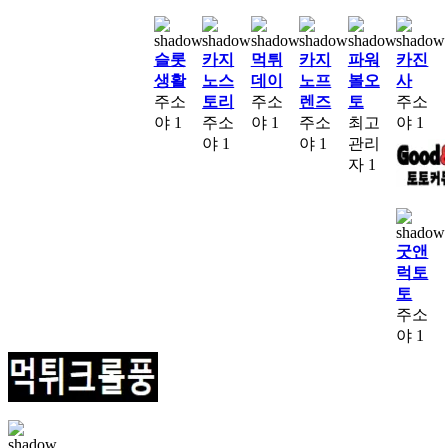
슬롯
카지
먹튀
카지
파워
카진
생활
노스
데이
노프
볼오
사
주소
토리
주소
렌즈
토
주소
야
1
주소
야
1
주소
최고
야
1
야
1
야
1
관리
자
1
굿앤
럭토
토
주소
야
1