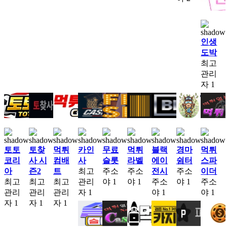
인생
도박
최고
관리
자
1
토토
토찾
먹튀
카인
무료
먹튀
블랙
경마
먹튀
코리
사 시
컴배
사
슬롯
라벨
에이
쉼터
스파
아
즌2
트
최고
주소
주소
전시
주소
이더
최고
최고
최고
관리
야
1
야
1
주소
야
1
주소
관리
관리
관리
자
1
야
1
야
1
자
1
자
1
자
1