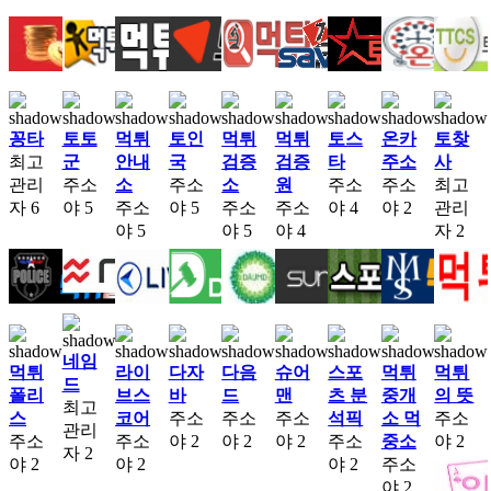
꽁타
토토
먹튀
토인
먹튀
먹튀
토스
온카
토찾
최고
군
안내
국
검증
검증
타
주소
사
관리
주소
소
주소
소
원
주소
주소
최고
자
6
야
5
주소
야
5
주소
주소
야
4
야
2
관리
야
5
야
5
야
4
자
2
네임
먹튀
라이
다자
다음
슈어
스포
먹튀
먹튀
드
폴리
브스
바
드
맨
츠 분
중개
의 뜻
최고
스
코어
주소
주소
주소
석픽
소 먹
주소
관리
주소
주소
야
2
야
2
야
2
주소
중소
야
2
자
2
야
2
야
2
야
2
주소
야
2