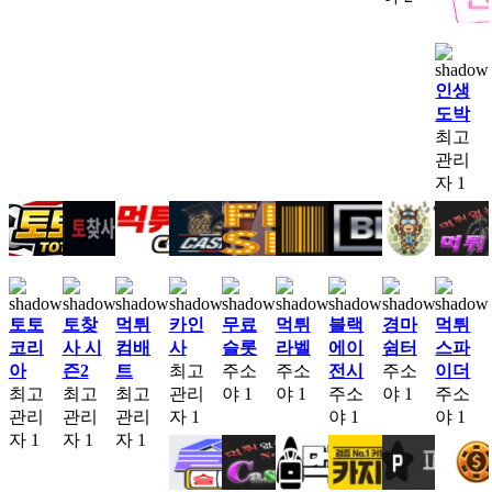
인생
도박
최고
관리
자
1
토토
토찾
먹튀
카인
무료
먹튀
블랙
경마
먹튀
코리
사 시
컴배
사
슬롯
라벨
에이
쉼터
스파
아
즌2
트
최고
주소
주소
전시
주소
이더
최고
최고
최고
관리
야
1
야
1
주소
야
1
주소
관리
관리
관리
자
1
야
1
야
1
자
1
자
1
자
1