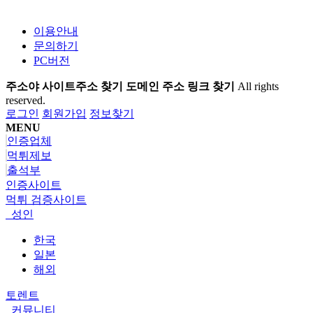
이용안내
문의하기
PC버전
주소야 사이트주소 찾기 도메인 주소 링크 찾기
All rights
reserved.
로그인
회원가입
정보찾기
MENU
인증업체
먹튀제보
출석부
인증사이트
먹튀 검증사이트
성인
한국
일본
해외
토렌트
커뮤니티