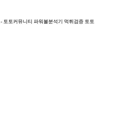
갤 - 토토커뮤니티 파워볼분석기 먹튀검증 토토