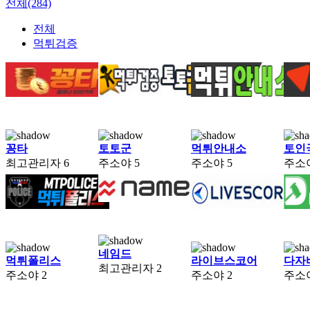
전체(284)
전체
먹튀검증
꽁타
토토군
먹튀안내소
토인
최고관리자
6
주소야
5
주소야
5
주소
네임드
먹튀폴리스
라이브스코어
다자
최고관리자
2
주소야
2
주소야
2
주소