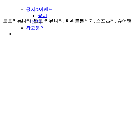
공지&이벤트
공지
토토커뮤니티, 토토 커뮤니티, 파워볼분석기, 스포츠픽, 슈어맨
1:1문의
광고문의