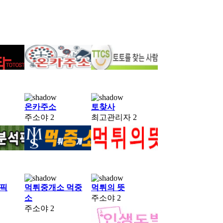
온카주소
토찾사
주소야
2
최고관리자
2
석픽
먹튀중개소 먹중
먹튀의 뜻
소
주소야
2
주소야
2