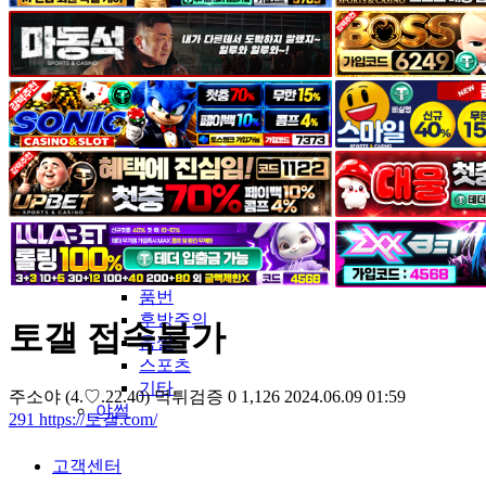
커뮤니티
유머&감동
포토&영상
일반인
연예인
서양
모델
그라비아
코스프레
BJ
품번
후방주의
토갤 접속불가
움짤
스포츠
기타
주소야
(4.♡.22.40)
먹튀검증
0
1,126
2024.06.09 01:59
야썰
291
https://토갤.com/
고객센터