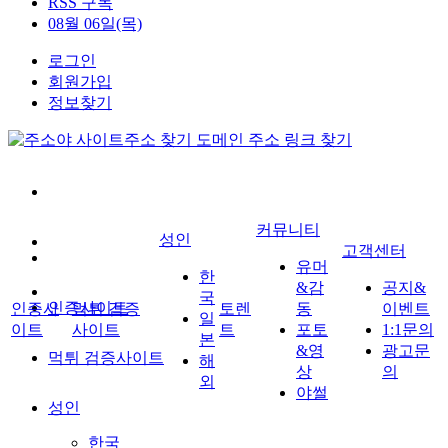
RSS 구독
08월 06일(목)
로그인
회원가입
정보찾기
커뮤니티
성인
고객센터
유머
한
&감
공지&
국
인증사이트
인증사
먹튀 검증
토렌
동
이벤트
일
이트
사이트
트
포토
1:1문의
본
&영
광고문
먹튀 검증사이트
해
상
의
외
야썰
성인
한국