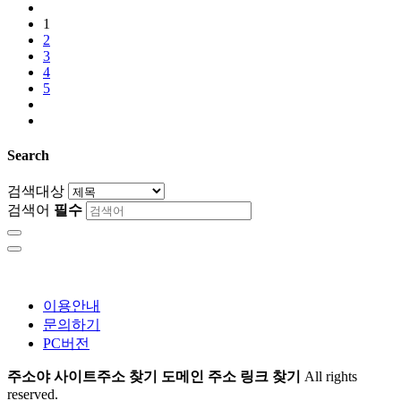
1
2
3
4
5
Search
검색대상
검색어
필수
이용안내
문의하기
PC버전
주소야 사이트주소 찾기 도메인 주소 링크 찾기
All rights
reserved.