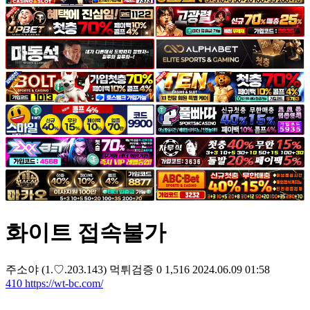
야썰
고객센터
공지&이벤트
공지
1:1문의
광고문의
화이트 접속불가
주소야
(1.♡.203.143)
먹튀검증
0
1,516
2024.06.09 01:58
410
https://wt-bc.com/