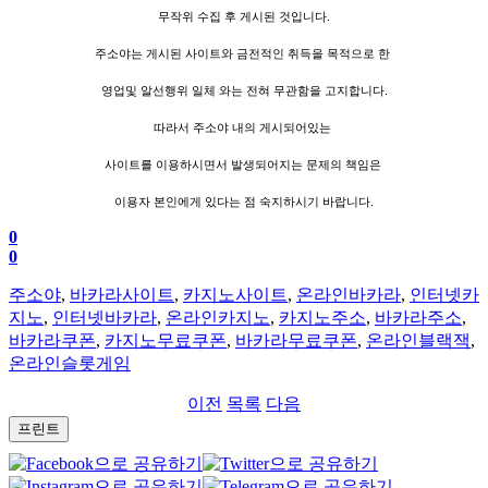
무작위 수집 후 게시된 것입니다.
주소야는 게시된 사이트와 금전적인 취득을 목적으로 한
영업및 알선행위 일체 와는 전혀 무관함을 고지합니다.
따라서 주소야 내의 게시되어있는
사이트를 이용하시면서 발생되어지는 문제의 책임은
이용자 본인에게 있다는 점 숙지하시기 바랍니다.
0
0
주소야
,
바카라사이트
,
카지노사이트
,
온라인바카라
,
인터넷카
지노
,
인터넷바카라
,
온라인카지노
,
카지노주소
,
바카라주소
,
바카라쿠폰
,
카지노무료쿠폰
,
바카라무료쿠폰
,
온라인블랙잭
,
온라인슬롯게임
이전
목록
다음
프린트