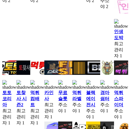
야
2
야
2
야
2
주소
야
2
인생
도박
최고
관리
자
1
토토
토찾
먹튀
카인
무료
먹튀
블랙
경마
먹튀
코리
사 시
컴배
사
슬롯
라벨
에이
쉼터
스파
아
즌2
트
최고
주소
주소
전시
주소
이더
최고
최고
최고
관리
야
1
야
1
주소
야
1
주소
관리
관리
관리
자
1
야
1
야
1
자
1
자
1
자
1