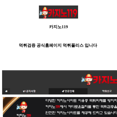
카지노119
먹튀검증 공식홈페이지 먹튀폴리스 입니다