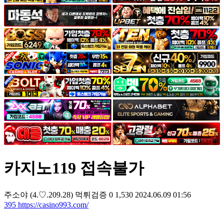
야썰
고객센터
공지&이벤트
공지
1:1문의
광고문의
카지노119 접속불가
주소야
(4.♡.209.28)
먹튀검증
0
1,530
2024.06.09 01:56
395
https://casino993.com/