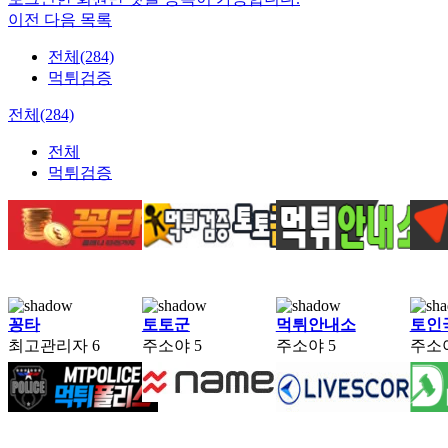
이전
다음
목록
전체(284)
먹튀검증
전체(284)
전체
먹튀검증
꽁타
토토군
먹튀안내소
토인
최고관리자
6
주소야
5
주소야
5
주소