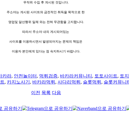
무작위 수집 후 게시된 것입니다.
주소야는 게시된 사이트와 금전적인 취득을 목적으로 한
영업및 알선행위 일체 와는 전혀 무관함을 고지합니다.
따라서 주소야 내의 게시되어있는
사이트를 이용하시면서 발생되어지는 문제의 책임은
이용자 본인에게 있다는 점 숙지하시기 바랍니다.
바카라
,
안전놀이터
,
먹튀검증
,
바카라커뮤니티
,
토토사이트
,
토지
트
,
카지노사기
,
바카라먹튀
,
사다리먹튀
,
슬롯먹튀
,
슬롯커뮤니
이전
목록
다음