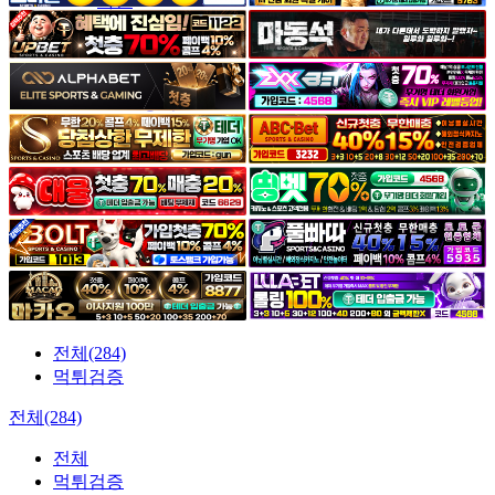
야썰
고객센터
공지&이벤트
공지
1:1문의
광고문의
전체(284)
먹튀검증
전체(284)
전체
먹튀검증