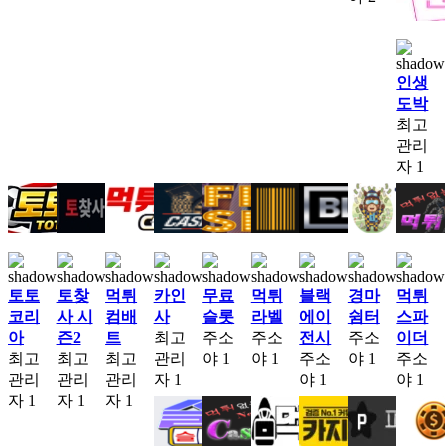
인생
도박
최고
관리
자
1
토토
토찾
먹튀
카인
무료
먹튀
블랙
경마
먹튀
코리
사 시
컴배
사
슬롯
라벨
에이
쉼터
스파
아
즌2
트
최고
주소
주소
전시
주소
이더
최고
최고
최고
관리
야
1
야
1
주소
야
1
주소
관리
관리
관리
자
1
야
1
야
1
자
1
자
1
자
1