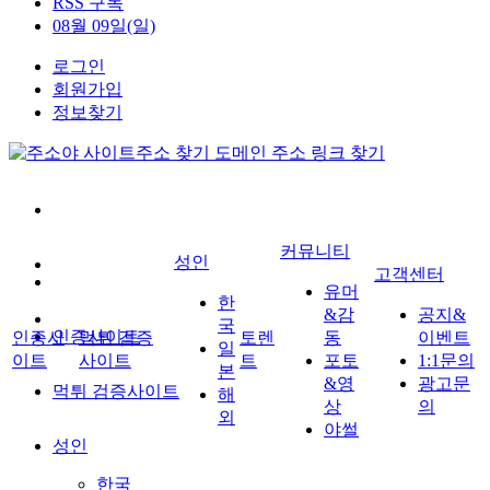
RSS 구독
08월 09일(일)
로그인
회원가입
정보찾기
커뮤니티
성인
고객센터
유머
한
&감
공지&
국
인증사이트
인증사
먹튀 검증
토렌
동
이벤트
일
이트
사이트
트
포토
1:1문의
본
&영
광고문
먹튀 검증사이트
해
상
의
외
야썰
성인
한국