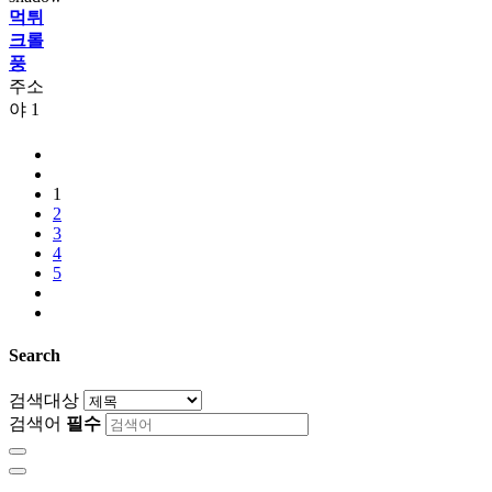
먹튀
크롤
풍
주소
야
1
1
2
3
4
5
Search
검색대상
검색어
필수