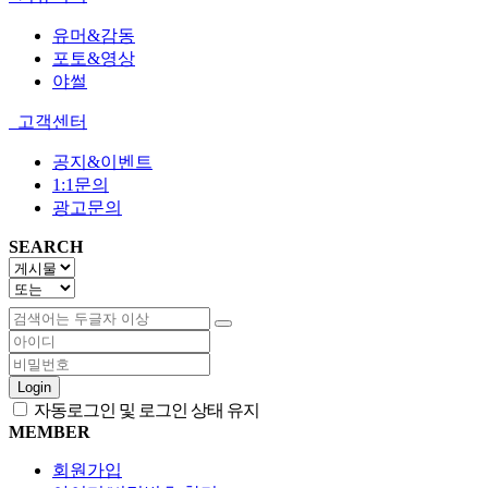
유머&감동
포토&영상
야썰
고객센터
공지&이벤트
1:1문의
광고문의
SEARCH
Login
자동로그인 및 로그인 상태 유지
MEMBER
회원가입