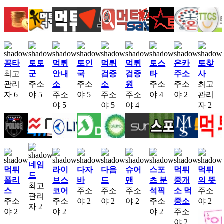
꽁타
토토
먹튀
토인
먹튀
먹튀
토스
온카
토찾
최고
군
안내
국
검증
검증
타
주소
사
관리
주소
소
주소
소
원
주소
주소
최고
자
6
야
5
주소
야
5
주소
주소
야
4
야
2
관리
야
5
야
5
야
4
자
2
네임
먹튀
라이
다자
다음
슈어
스포
먹튀
먹튀
드
폴리
브스
바
드
맨
츠 분
중개
의 뜻
최고
스
코어
주소
주소
주소
석픽
소 먹
주소
관리
주소
주소
야
2
야
2
야
2
주소
중소
야
2
자
2
야
2
야
2
야
2
주소
야
2