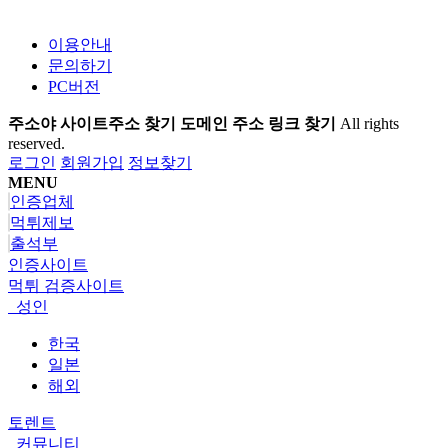
이용안내
문의하기
PC버전
주소야 사이트주소 찾기 도메인 주소 링크 찾기
All rights
reserved.
로그인
회원가입
정보찾기
MENU
인증업체
먹튀제보
출석부
인증사이트
먹튀 검증사이트
성인
한국
일본
해외
토렌트
커뮤니티