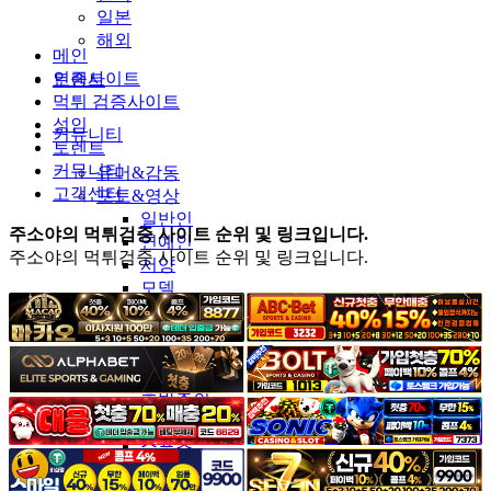
일본
해외
메인
인증사이트
토렌트
먹튀 검증사이트
성인
커뮤니티
토렌트
커뮤니티
유머&감동
고객센터
포토&영상
일반인
주소야의 먹튀검증 사이트 순위 및 링크입니다.
연예인
주소야의 먹튀검증 사이트 순위 및 링크입니다.
서양
모델
그라비아
코스프레
BJ
품번
후방주의
움짤
스포츠
기타