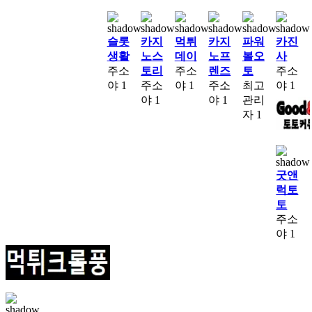
슬롯
카지
먹튀
카지
파워
카진
생활
노스
데이
노프
볼오
사
주소
토리
주소
렌즈
토
주소
야
1
주소
야
1
주소
최고
야
1
야
1
야
1
관리
자
1
굿앤
럭토
토
주소
야
1