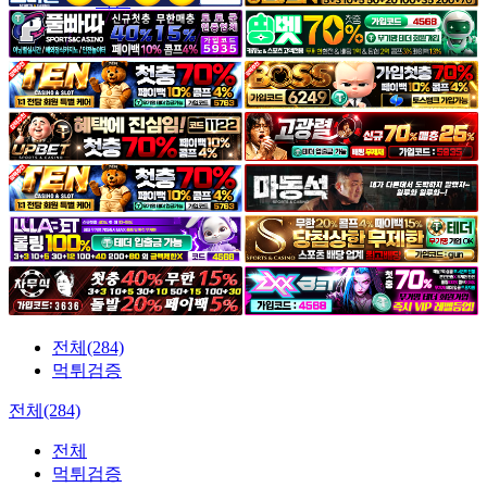
야썰
고객센터
공지&이벤트
공지
1:1문의
광고문의
전체(284)
먹튀검증
전체(284)
전체
먹튀검증