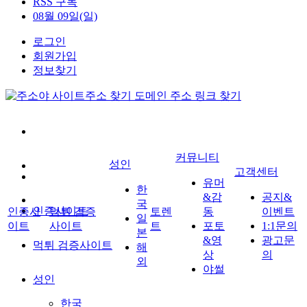
RSS 구독
08월 09일(일)
로그인
회원가입
정보찾기
커뮤니티
성인
고객센터
유머
한
&감
공지&
국
인증사이트
인증사
먹튀 검증
토렌
동
이벤트
일
이트
사이트
트
포토
1:1문의
본
&영
광고문
먹튀 검증사이트
해
상
의
외
야썰
성인
한국