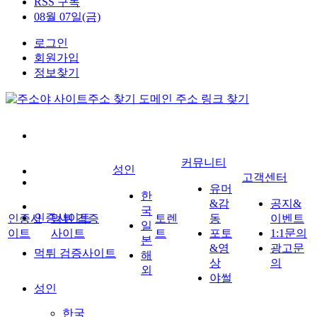
RSS 구독
08월 07일(금)
로그인
회원가입
정보찾기
커뮤니티
성인
고객센터
유머
한
&감
공지&
국
인증사이트
인증사
먹튀 검증
토렌
동
이벤트
일
이트
사이트
트
포토
1:1문의
본
&영
광고문
먹튀 검증사이트
해
상
의
외
야썰
성인
한국