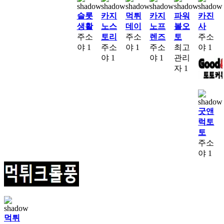
슬롯
카지
먹튀
카지
파워
카진
생활
노스
데이
노프
볼오
사
주소
토리
주소
렌즈
토
주소
야
1
주소
야
1
주소
최고
야
1
야
1
야
1
관리
자
1
굿앤
럭토
토
주소
야
1
먹튀