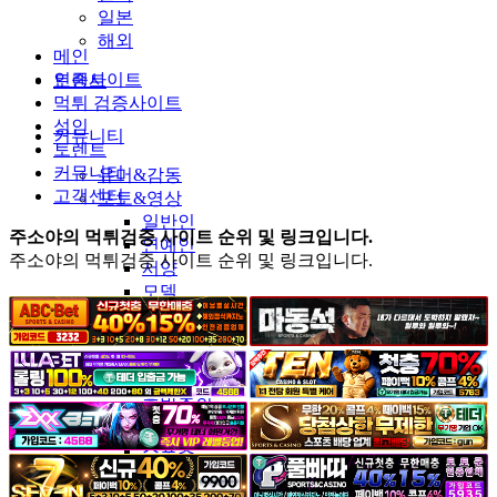
일본
해외
메인
인증사이트
토렌트
먹튀 검증사이트
성인
커뮤니티
토렌트
커뮤니티
유머&감동
고객센터
포토&영상
일반인
주소야의 먹튀검증 사이트 순위 및 링크입니다.
연예인
주소야의 먹튀검증 사이트 순위 및 링크입니다.
서양
모델
그라비아
코스프레
BJ
품번
후방주의
움짤
스포츠
기타