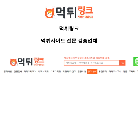
먹튀링크
먹튀사이트 전문 검증업체