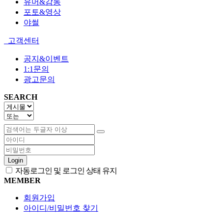
유머&감동
포토&영상
야썰
고객센터
공지&이벤트
1:1문의
광고문의
SEARCH
Login
자동로그인 및 로그인 상태 유지
MEMBER
회원가입
아이디/비밀번호 찾기