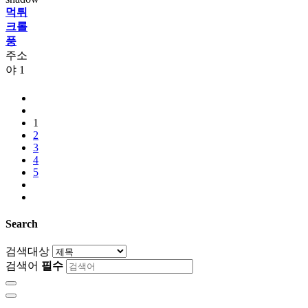
먹튀
크롤
풍
주소
야
1
1
2
3
4
5
Search
검색대상
검색어
필수