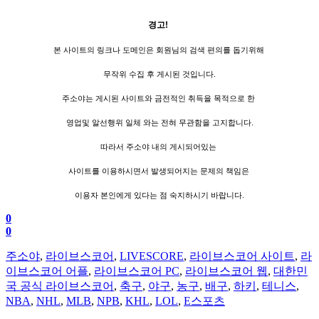
경고!
본 사이트의 링크나 도메인은 회원님의 검색 편의를 돕기위해
무작위 수집 후 게시된 것입니다.
주소야는 게시된 사이트와 금전적인 취득을 목적으로 한
영업및 알선행위 일체 와는 전혀 무관함을 고지합니다.
따라서 주소야 내의 게시되어있는
사이트를 이용하시면서 발생되어지는 문제의 책임은
이용자 본인에게 있다는 점 숙지하시기 바랍니다.
0
0
주소야
,
라이브스코어
,
LIVESCORE
,
라이브스코어 사이트
,
라
이브스코어 어플
,
라이브스코어 PC
,
라이브스코어 웹
,
대한민
국 공식 라이브스코어
,
축구
,
야구
,
농구
,
배구
,
하키
,
테니스
,
NBA
,
NHL
,
MLB
,
NPB
,
KHL
,
LOL
,
E스포츠