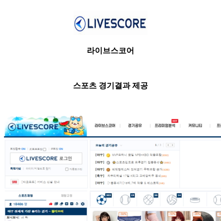
라이브스코어
스포츠 경기결과 제공