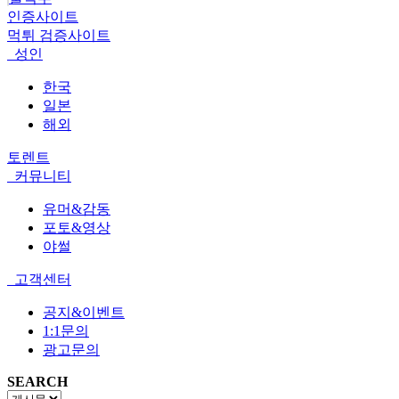
인증사이트
먹튀 검증사이트
성인
한국
일본
해외
토렌트
커뮤니티
유머&감동
포토&영상
야썰
고객센터
공지&이벤트
1:1문의
광고문의
SEARCH