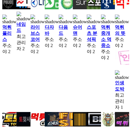
네임
먹튀
라이
다자
다음
슈어
스포
먹튀
먹튀
드
폴리
브스
바
드
맨
츠 분
중개
의 뜻
최고
스
코어
주소
주소
주소
석픽
소 먹
주소
관리
주소
주소
야
2
야
2
야
2
주소
중소
야
2
자
2
야
2
야
2
야
2
주소
야
2
인생
도박
최고
관리
자
1