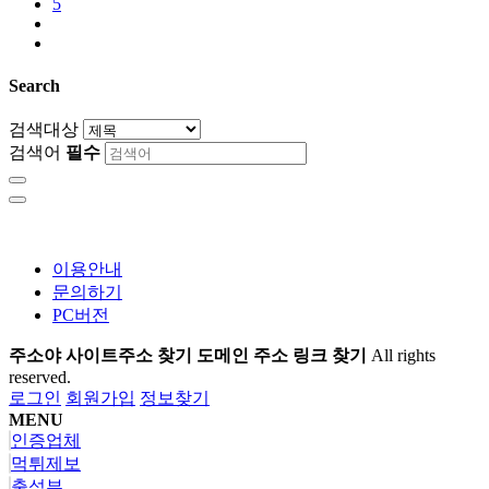
5
Search
검색대상
검색어
필수
이용안내
문의하기
PC버전
주소야 사이트주소 찾기 도메인 주소 링크 찾기
All rights
reserved.
로그인
회원가입
정보찾기
MENU
인증업체
먹튀제보
출석부