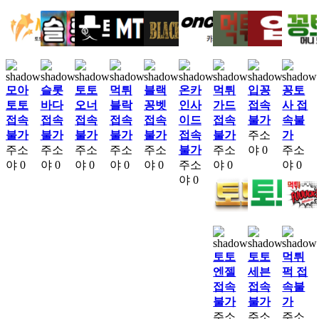
모아
슬롯
토토
먹튀
블랙
온카
먹튀
입꽁
꽁토
토토
바다
오너
블락
꽁벳
인사
가드
접속
사 접
접속
접속
접속
접속
접속
이드
접속
불가
속불
불가
불가
불가
불가
불가
접속
불가
주소
가
주소
주소
주소
주소
주소
불가
주소
야
0
주소
야
0
야
0
야
0
야
0
야
0
주소
야
0
야
0
야
0
토토
토토
먹튀
엔젤
세븐
퍽 접
접속
접속
속불
불가
불가
가
주소
주소
주소