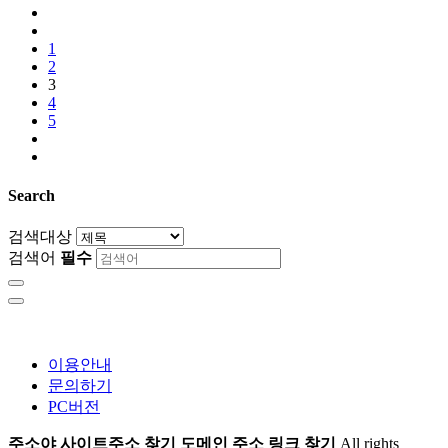
1
2
3
4
5
Search
검색대상
검색어
필수
이용안내
문의하기
PC버전
주소야 사이트주소 찾기 도메인 주소 링크 찾기
All rights