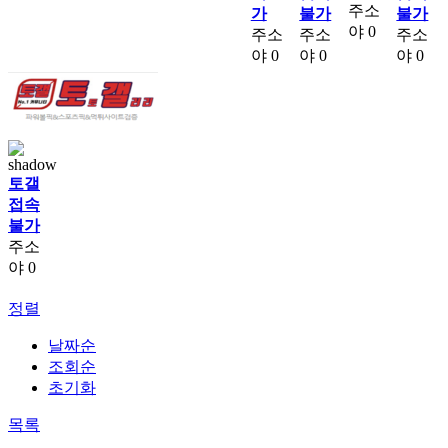
주소
가
불가
불가
야
0
주소
주소
주소
야
0
야
0
야
0
토갤
접속
불가
주소
야
0
정렬
날짜순
조회순
초기화
목록