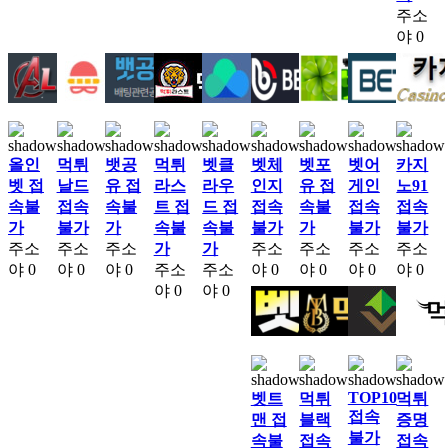
주소
야
0
올인
먹튀
뱃공
먹튀
벳클
벳체
벳포
벳어
카지
벳 접
날드
유 접
라스
라우
인지
유 접
게인
노91
속불
접속
속불
트 접
드 접
접속
속불
접속
접속
가
불가
가
속불
속불
불가
가
불가
불가
주소
주소
주소
가
가
주소
주소
주소
주소
야
0
야
0
야
0
주소
주소
야
0
야
0
야
0
야
0
야
0
야
0
TOP10
벳트
먹튀
먹튀
접속
맨 접
블랙
증명
불가
속불
접속
접속