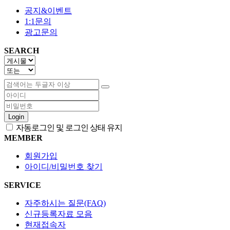
공지&이벤트
1:1문의
광고문의
SEARCH
Login
자동로그인 및 로그인 상태 유지
MEMBER
회원가입
아이디/비밀번호 찾기
SERVICE
자주하시는 질문(FAQ)
신규등록자료 모음
현재접속자