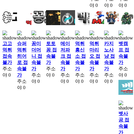
야
0
야
0
야
0
고고
슈퍼
꽁미
토토
메이
먹튀
먹튀
카지
벳캠
먹튀
먹튀
더머
꽁 접
저파
흥신
마리
노사
프 접
접속
히어
니 접
속불
크 접
소 접
오 접
냥 접
속불
불가
로 접
속불
가
속불
속불
속불
속불
가
주소
속불
가
주소
가
가
가
가
주소
야
0
가
주소
야
0
주소
주소
주소
주소
야
0
주소
야
0
야
0
야
0
야
0
야
0
야
0
벳사
공 접
속불
가