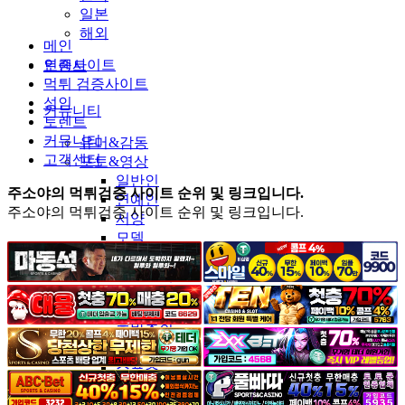
일본
해외
메인
인증사이트
토렌트
먹튀 검증사이트
성인
커뮤니티
토렌트
커뮤니티
유머&감동
고객센터
포토&영상
일반인
주소야의 먹튀검증 사이트 순위 및 링크입니다.
연예인
주소야의 먹튀검증 사이트 순위 및 링크입니다.
서양
모델
그라비아
코스프레
BJ
품번
후방주의
움짤
스포츠
기타