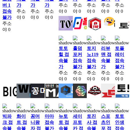
버 1
가
가
가
주소
주소
주소
주소
주소
접속
주소
주소
주소
야
0
야
0
야
0
야
0
야
0
불가
야
0
야
0
야
0
주소
야
0
토토
홀덤
토지
리뷰
토플
힐 접
포커
노119
맨 접
레이
속불
접속
접속
속불
접속
가
불가
불가
가
불가
주소
주소
주소
주소
주소
야
0
야
0
야
0
야
0
야
0
빅파
화이
꽁머
마마
뉴토
세이
토진
스포
토토
크 접
트 접
니왕
접속
토 접
프토
사 접
츠인
인생
속불
속불
자 접
불가
속불
카 접
속불
포 접
접속