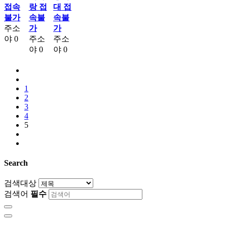
접속
랑 접
대 접
불가
속불
속불
주소
가
가
야
0
주소
주소
야
0
야
0
1
2
3
4
5
Search
검색대상
검색어
필수