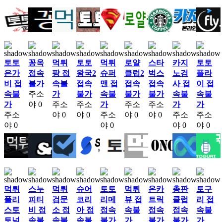
토토
꽁옥
먹튀
토토
먹튀
로얄
스타
카지
토토
은가
접속
팡 접
왕국2
슈퍼
클럽2
벅스
노검
플라
비 접
불가
속불
접속
맨 접
접속
접속
사 접
이 접
속불
주소
가
불가
속불
불가
불가
속불
속불
가
야
0
주소
주소
가
주소
주소
가
가
주소
야
0
야
0
주소
야
0
야
0
주소
주소
야
0
야
0
야
0
야
0
먹튀
스누
먹튀
슈어
토토
먹튀
온카
총판
토구
폴리
피티
검문
코리
리메
뷰 접
트릭
클럽
리 접
스토
비 접
소 접
아 접
접속
속불
접속
접속
속불
토넘
속불
속불
속불
불가
가
불가
불가
가