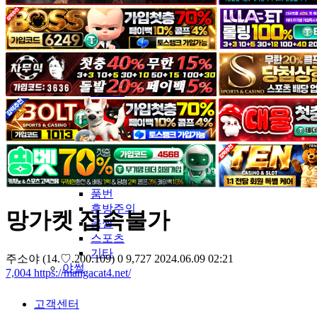
커뮤니티
유머&감동
포토&영상
일반인
연예인
서양
모델
그라비아
코스프레
BJ
품번
후방주의
망가켓 접속불가
움짤
스포츠
기타
주소야
(14.♡.200.109)
0
9,727
2024.06.09 02:21
야썰
7,004
https://mangacat4.net/
고객센터