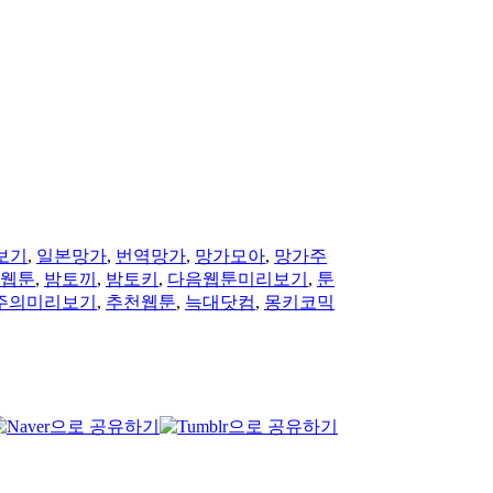
보기
,
일본망가
,
번역망가
,
망가모아
,
망가주
웹툰
,
밤토끼
,
밤토키
,
다음웹툰미리보기
,
툰
주의미리보기
,
추천웹툰
,
늑대닷컴
,
몽키코믹