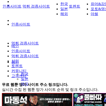
한국
유머&감
인증사이트
먹튀 검증사이트
토렌트
일본
포토&영
해외
야썰
인증사이트
먹튀 검증사이트
메인
인증사이트
먹튀 검증사이트
성인
성인
토렌트
커뮤니티
한국
고객센터
일본
해외
무료 웹툰 망가 사이트 주소 링크입니다.
실시간 수집 된 웹툰 망가 사이트 순위 및 링크 주소입니다.
토렌트