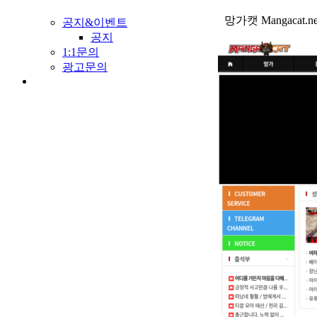
망가캣 Mangaca
공지&이벤트
공지
1:1문의
광고문의