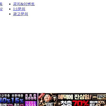
동
공지&이벤트
상
1:1문의
광고문의