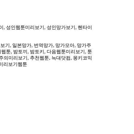
헨타이, 성인웹툰미리보기, 성인망가보기, 헨타이
리보기, 일본망가, 번역망가, 망가모아, 망가주
버웹툰, 밤토끼, 밤토키, 다음웹툰미리보기, 툰
지상주의미리보기, 추천웹툰, 늑대닷컴, 몽키코믹
망가미리보기웹툰