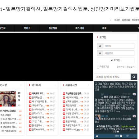
t.net - 일본망가컬렉션, 일본망가컬렉션웹툰, 성인망가미리보기웹