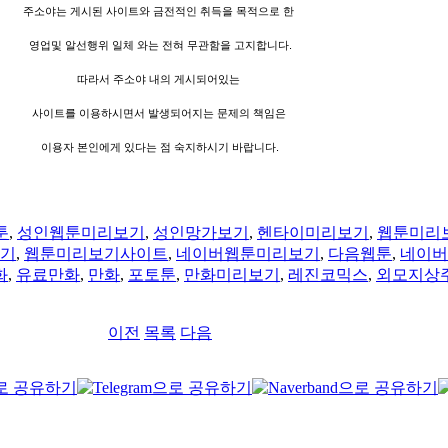
주소야는 게시된 사이트와 금전적인 취득을 목적으로 한
영업및 알선행위 일체 와는 전혀 무관함을 고지합니다.
따라서 주소야 내의 게시되어있는
사이트를 이용하시면서 발생되어지는 문제의 책임은
이용자 본인에게 있다는 점 숙지하시기 바랍니다.
툰
,
성인웹툰미리보기
,
성인망가보기
,
헨타이미리보기
,
웹툰미리
기
,
웹툰미리보기사이트
,
네이버웹툰미리보기
,
다음웹툰
,
네이버
화
,
유료만화
,
만화
,
포토툰
,
만화미리보기
,
레진코믹스
,
외모지상
이전
목록
다음