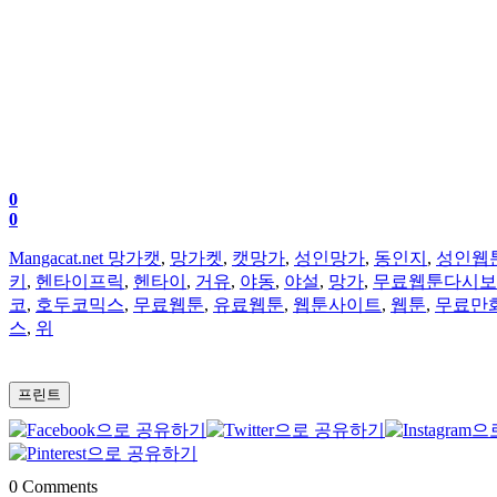
0
0
Mangacat.net 망가캣
,
망가켓
,
캣망가
,
성인망가
,
동인지
,
성인웹
키
,
헨타이프릭
,
헨타이
,
거유
,
야동
,
야설
,
망가
,
무료웹툰다시보
코
,
호두코믹스
,
무료웹툰
,
유료웹툰
,
웹툰사이트
,
웹툰
,
무료만
스
,
위
프린트
0
Comments