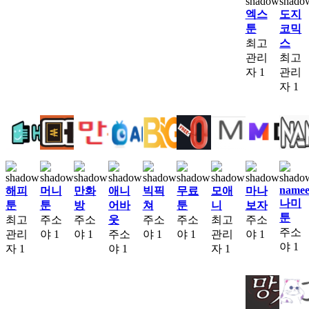
엑스
도지
툰
코믹
최고
스
관리
최고
자
1
관리
자
1
namee
해피
머니
만화
애니
빅픽
무료
모애
마나
나미
툰
툰
방
어바
쳐
툰
니
보자
툰
최고
주소
주소
웃
주소
주소
최고
주소
주소
관리
야
1
야
1
주소
야
1
야
1
관리
야
1
야
1
자
1
야
1
자
1