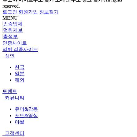
reserved.
로그인
회원가입
정보찾기
MENU
인증업체
먹튀제보
출석부
인증사이트
먹튀 검증사이트
성인
한국
일본
해외
토렌트
커뮤니티
유머&감동
포토&영상
야썰
고객센터