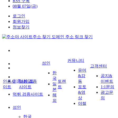
RSS 구독
08월 07일(금)
로그인
회원가입
정보찾기
커뮤니티
성인
고객센터
유머
한
&감
공지&
국
인증사이트
인증사
먹튀 검증
토렌
동
이벤트
일
이트
사이트
트
포토
1:1문의
본
&영
광고문
먹튀 검증사이트
해
상
의
외
야썰
성인
한국