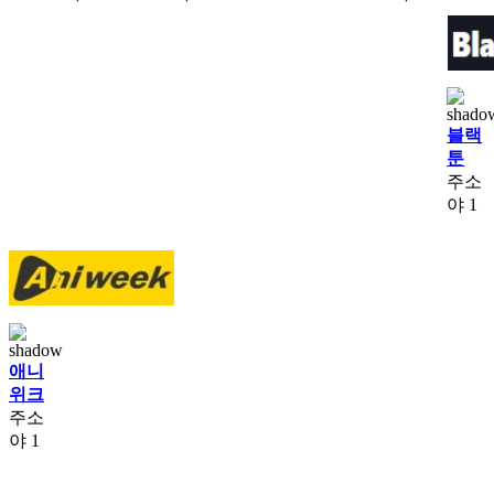
블랙
툰
주소
야
1
애니
위크
주소
야
1