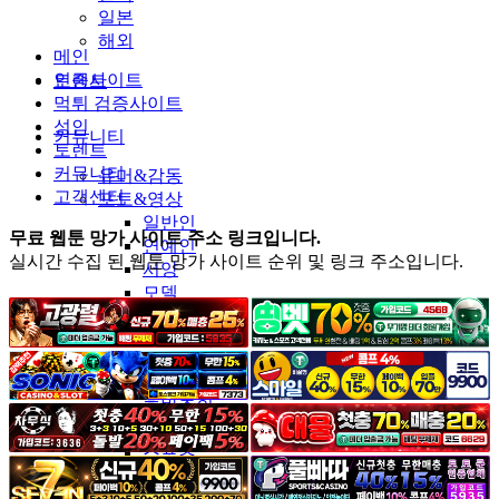
일본
해외
메인
인증사이트
토렌트
먹튀 검증사이트
성인
커뮤니티
토렌트
커뮤니티
유머&감동
고객센터
포토&영상
일반인
무료 웹툰 망가 사이트 주소 링크입니다.
연예인
실시간 수집 된 웹툰 망가 사이트 순위 및 링크 주소입니다.
서양
모델
그라비아
코스프레
BJ
품번
후방주의
움짤
스포츠
기타