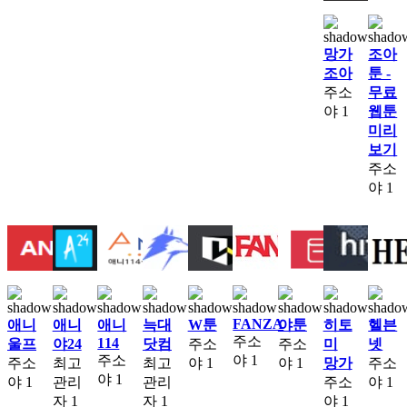
망가
조아
조아
툰 -
주소
무료
야
1
웹툰
미리
보기
주소
야
1
FANZA
애니
애니
애니
늑대
W툰
야툰
히토
헬븐
주소
114
울프
야24
닷컴
주소
주소
미
넷
주소
야
1
주소
최고
최고
야
1
야
1
망가
주소
야
1
야
1
관리
관리
주소
야
1
자
1
자
1
야
1