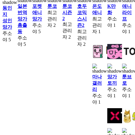
일본
포켓
툰코
툰코
호두
온도
K만
애니
동인
번역
애니
최고
시즌
코믹
애니
화
라이
지
2
망가
망가
관리
스시
최고
주소
프
성인
최고
총출
주소
자
2
즌2
관리
야
1
주소
망가
관리
동
야
5
최고
자
1
야
1
주소
자
2
주소
관리
야
5
야
5
자
2
마나
망가
툰브
갤러
토끼
로
리
주소
주소
주소
야
1
야
1
야
1