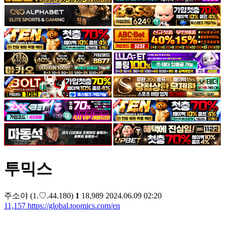
야썰
고객센터
공지&이벤트
공지
1:1문의
광고문의
투믹스
주소야
(1.♡.44.180)
1
18,989
2024.06.09 02:20
11,157
https://global.toomics.com/en