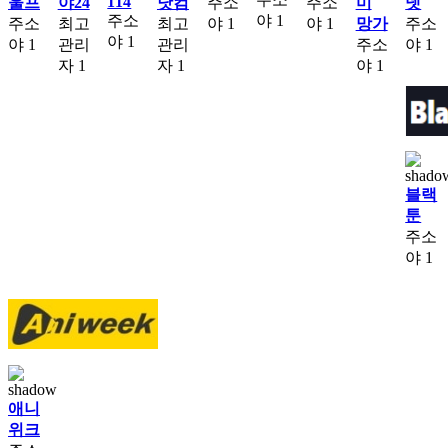
114
울프
야24
닷컴
주소
주소
미
넷
주소
야
1
주소
최고
최고
야
1
야
1
망가
주소
야
1
야
1
관리
관리
주소
야
1
자
1
자
1
야
1
블랙
툰
주소
야
1
애니
위크