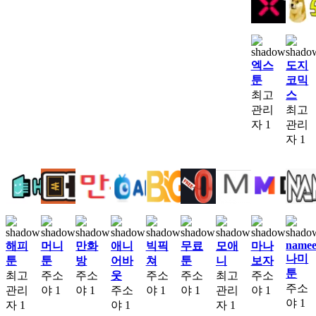
엑스
도지
툰
코믹
최고
스
관리
최고
자
1
관리
자
1
namee
해피
머니
만화
애니
빅픽
무료
모애
마나
나미
툰
툰
방
어바
쳐
툰
니
보자
툰
최고
주소
주소
웃
주소
주소
최고
주소
주소
관리
야
1
야
1
주소
야
1
야
1
관리
야
1
야
1
자
1
야
1
자
1