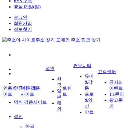
RSS 구독
08월 09일(일)
로그인
회원가입
정보찾기
커뮤니티
성인
고객센터
유머
한
&감
공지&
국
인증사이트
인증사
먹튀 검증
토렌
동
이벤트
일
이트
사이트
트
포토
1:1문의
본
&영
광고문
먹튀 검증사이트
해
상
의
외
야썰
성인
한국