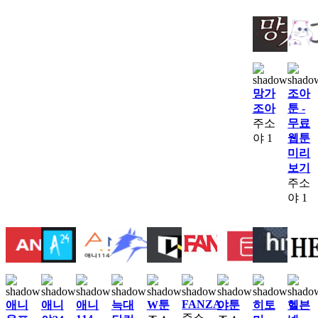
망가
조아
조아
툰 -
주소
무료
야
1
웹툰
미리
보기
주소
야
1
FANZA
애니
애니
애니
늑대
W툰
야툰
히토
헬븐
주소