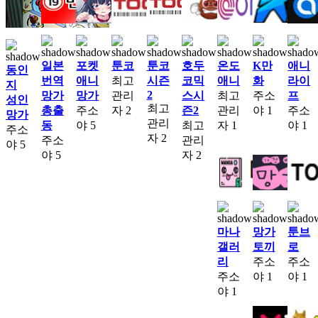
일본
포켓
툰코
툰코
호두
온도
K만
애니
동인
번역
애니
최고
시즌
코믹
애니
화
라이
지
2
망가
망가
관리
스시
최고
주소
프
성인
최고
총출
주소
자
2
즌2
관리
야
1
주소
망가
관리
동
야
5
최고
자
1
야
1
주소
자
2
주소
관리
야
5
야
5
자
2
마나
망가
툰브
갤러
토끼
로
리
주소
주소
주소
야
1
야
1
야
1