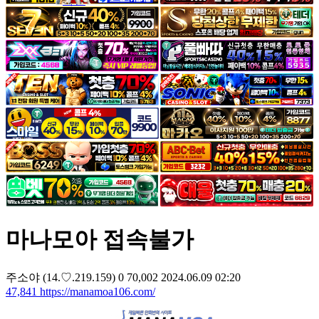
야썰
고객센터
공지&이벤트
공지
1:1문의
광고문의
마나모아 접속불가
주소야
(14.♡.219.159)
0
70,002
2024.06.09 02:20
47,841
https://manamoa106.com/