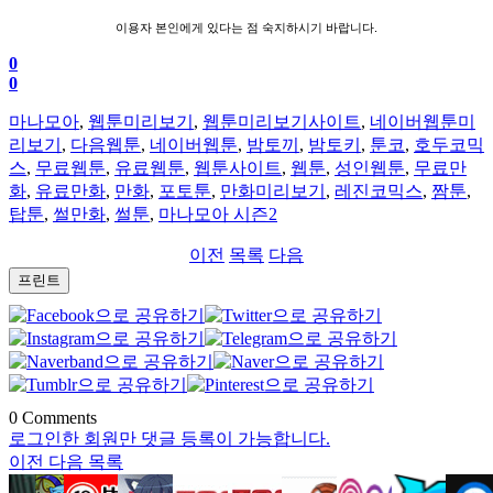
이용자 본인에게 있다는 점 숙지하시기 바랍니다.
0
0
마나모아
,
웹툰미리보기
,
웹툰미리보기사이트
,
네이버웹툰미
리보기
,
다음웹툰
,
네이버웹툰
,
밤토끼
,
밤토키
,
툰코
,
호두코믹
스
,
무료웹툰
,
유료웹툰
,
웹툰사이트
,
웹툰
,
성인웹툰
,
무료만
화
,
유료만화
,
만화
,
포토툰
,
만화미리보기
,
레진코믹스
,
짬툰
,
탑툰
,
썰만화
,
썰툰
,
마나모아 시즌2
이전
목록
다음
프린트
0
Comments
로그인한 회원만 댓글 등록이 가능합니다.
이전
다음
목록