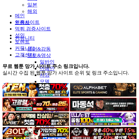
일본
해외
메인
인증사이트
토렌트
먹튀 검증사이트
성인
커뮤니티
토렌트
커뮤니티
유머&감동
고객센터
포토&영상
일반인
무료 웹툰 망가 사이트 주소 링크입니다.
연예인
실시간 수집 된 웹툰 망가 사이트 순위 및 링크 주소입니다.
서양
모델
그라비아
코스프레
BJ
품번
후방주의
움짤
스포츠
기타