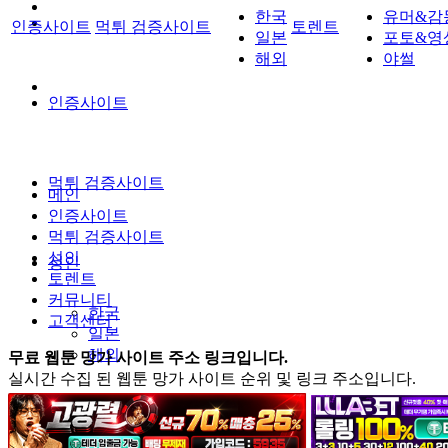
한국
유머&감
인증사이트
먹튀 검증사이트
토렌트
일본
포토&영
해외
야썰
인증사이트
먹튀 검증사이트
메인
인증사이트
먹튀 검증사이트
성인
성인
토렌트
커뮤니티
한국
고객센터
일본
해외
무료 웹툰 망가 사이트 주소 링크입니다.
실시간 수집 된 웹툰 망가 사이트 순위 및 링크 주소입니다.
토렌트