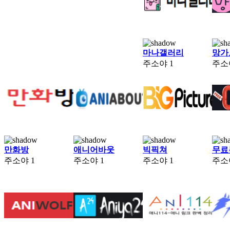
마나갤러리
망가
주소야
1
주소
만화방
애니어바웃
빅픽쳐
무료
주소야
1
주소야
1
주소야
1
주소