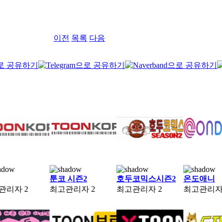
이전
목록
다음
툰코 시즌2
호두코믹스시즌2
온도애니
관리자
2
최고관리자
2
최고관리자
2
최고관리