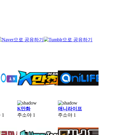
K만화
애니라이프
자
1
주소야
1
주소야
1