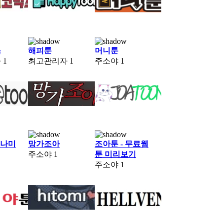
스
해피툰
머니툰
자
1
최고관리자
1
주소야
1
n 나미
망가조아
조아툰 - 무료웹
주소야
1
툰 미리보기
주소야
1