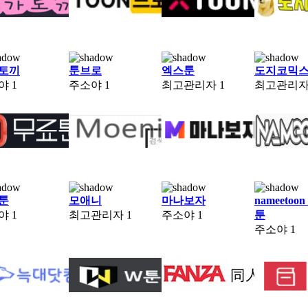
토끼
툰브로
엑스툰
도지코믹
야
1
주소야
1
최고관리자
1
최고관리
툰
모애니
마나보자
nameetoo
야
1
최고관리자
1
주소야
1
툰
주소야
1