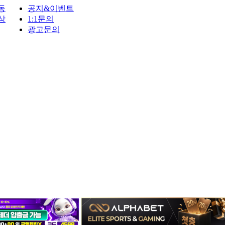
동
공지&이벤트
상
1:1문의
광고문의