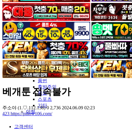
커뮤니티
유머&감동
포토&영상
일반인
연예인
서양
모델
그라비아
코스프레
BJ
품번
후방주의
베개툰 접속불가
움짤
스포츠
기타
주소야
(1.♡.112.138)
0
2,736
2024.06.09 02:23
야썰
423
https://pillow106.com/
고객센터