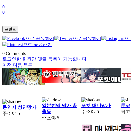
0
0
프린트
0
Comments
로그인한 회원만 댓글 등록이 가능합니다.
이전
다음
목록
일본번역 망가 총
포켓 애니망가
툰코
동인지 성인망가
출동
주소야
5
최고
주소야
5
주소야
5