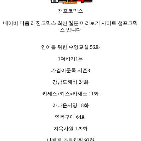
챔프코믹스
네이버 다음 레진코믹스 최신 웹툰 미리보기 사이트 챔프코믹
스 입니다
인어를 위한 수영교실 56화
1더하기1은
가검이문록 시즌3
강남도깨비 24화
키세스x키스x키세스 11화
아나운서양 18화
연목구애 64화
지옥사원 129화
나에게 가르쳐줘 92화