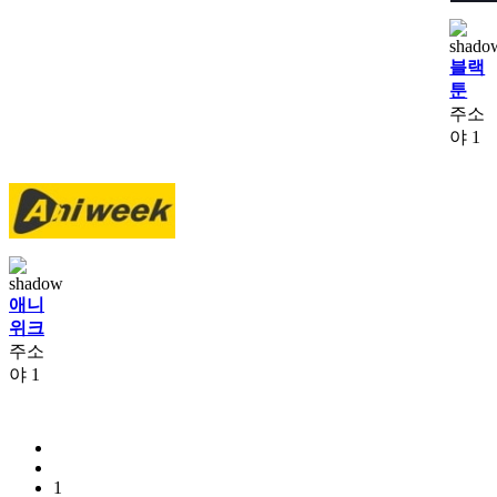
블랙
툰
주소
야
1
애니
위크
주소
야
1
1