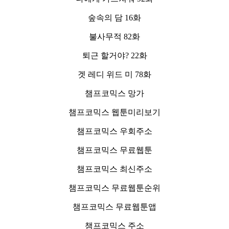
숲속의 담 16화
불사무적 82화
퇴근 할거야? 22화
겟 레디 위드 미 78화
챔프코믹스 망가
챔프코믹스 웹툰미리보기
챔프코믹스 우회주소
챔프코믹스 무료웹툰
챔프코믹스 최신주소
챔프코믹스 무료웹툰순위
챔프코믹스 무료웹툰앱
챔프코믹스 주소