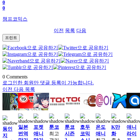
0
0
챔프코믹스
이전
목록
다음
프린트
0
Comments
로그인한 회원만 댓글 등록이 가능합니다.
이전
다음
목록
일본
포켓
툰코
툰코
호두
온도
K만
애니
동인
번역
애니
최고
시즌
코믹
애니
화
라이
지
2