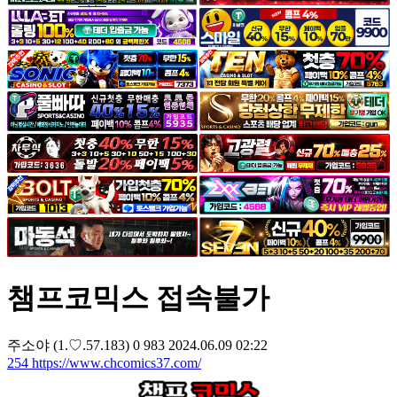
야썰
고객센터
공지&이벤트
공지
1:1문의
광고문의
챔프코믹스 접속불가
주소야
(1.♡.57.183)
0
983
2024.06.09 02:22
254
https://www.chcomics37.com/