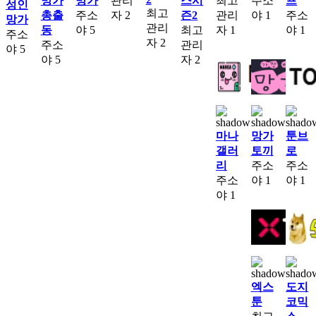
망가
망가
관리
스시
최고
주소
프
성인
최고
총출
주소
자
2
즌2
관리
야
1
주소
망가
관리
동
야
5
최고
자
1
야
1
주소
자
2
주소
관리
야
5
야
5
자
2
마나
망가
툰브
갤러
토끼
로
리
주소
주소
주소
야
1
야
1
야
1
엑스
도지
툰
코믹