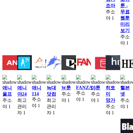
조아
툰 -
주소
무료
야
1
웹툰
미리
보기
주소
야
1
FANZA
애니
애니
애니
늑대
W툰
야툰
히토
헬븐
주소
114
울프
야24
닷컴
주소
주소
미
넷
주소
야
1
주소
최고
최고
야
1
야
1
망가
주소
야
1
야
1
관리
관리
주소
야
1
자
1
자
1
야
1