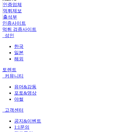
인증업체
먹튀제보
출석부
인증사이트
먹튀 검증사이트
성인
한국
일본
해외
토렌트
커뮤니티
유머&감동
포토&영상
야썰
고객센터
공지&이벤트
1:1문의