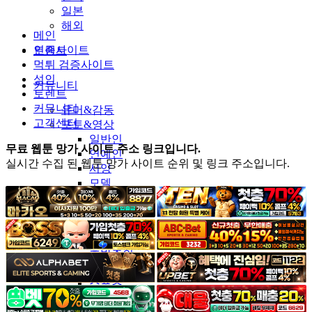
일본
해외
메인
인증사이트
토렌트
먹튀 검증사이트
성인
커뮤니티
토렌트
커뮤니티
유머&감동
고객센터
포토&영상
일반인
무료 웹툰 망가 사이트 주소 링크입니다.
연예인
실시간 수집 된 웹툰 망가 사이트 순위 및 링크 주소입니다.
서양
모델
그라비아
코스프레
BJ
품번
후방주의
움짤
스포츠
기타