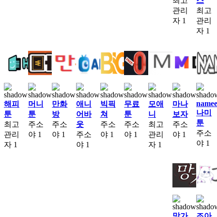
최고
스
관리
최고
자
1
관리
자
1
namee
해피
머니
만화
애니
빅픽
무료
모애
마나
나미
툰
툰
방
어바
쳐
툰
니
보자
툰
최고
주소
주소
웃
주소
주소
최고
주소
주소
관리
야
1
야
1
주소
야
1
야
1
관리
야
1
야
1
자
1
야
1
자
1
망가
조아