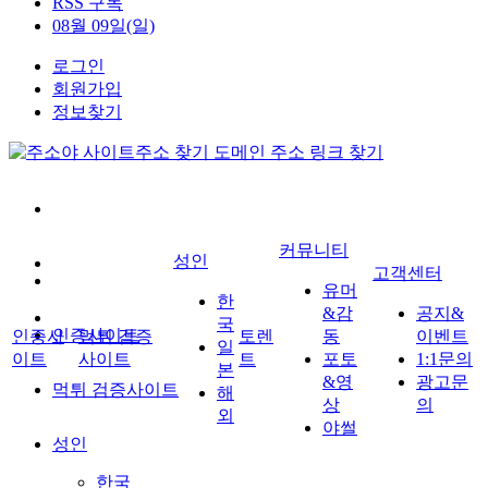
RSS 구독
08월 09일(일)
로그인
회원가입
정보찾기
커뮤니티
성인
고객센터
유머
한
&감
공지&
국
인증사이트
인증사
먹튀 검증
토렌
동
이벤트
일
이트
사이트
트
포토
1:1문의
본
&영
광고문
먹튀 검증사이트
해
상
의
외
야썰
성인
한국