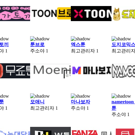
토끼
툰브로
엑스툰
도지코믹
야
1
주소야
1
최고관리자
1
최고관리
툰
모애니
마나보자
nameetoo
야
1
최고관리자
1
주소야
1
툰
주소야
1