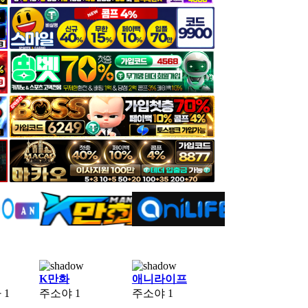
K만화
애니라이프
자
1
주소야
1
주소야
1