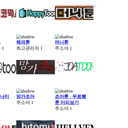
스
해피툰
머니툰
자
1
최고관리자
1
주소야
1
n 나미
망가조아
조아툰 - 무료웹
주소야
1
툰 미리보기
주소야
1