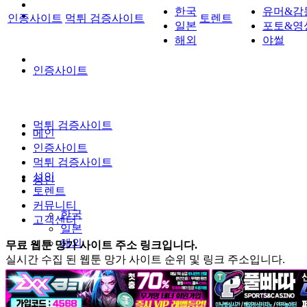
한국
유머&감
인증사이트
먹튀 검증사이트
토렌트
일본
포토&영
해외
야썰
인증사이트
먹튀 검증사이트
메인
인증사이트
먹튀 검증사이트
성인
성인
토렌트
커뮤니티
한국
고객센터
일본
해외
무료 웹툰 망가 사이트 주소 링크입니다.
실시간 수집 된 웹툰 망가 사이트 순위 및 링크 주소입니다.
토렌트