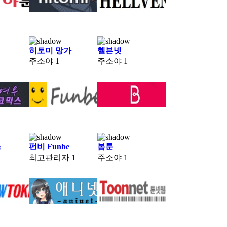
히토미 망가
헬븐넷
주소야
1
주소야
1
스
펀비 Funbe
봄툰
최고관리자
1
주소야
1