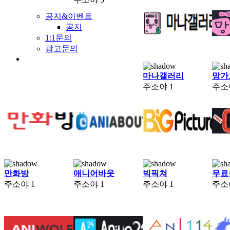
공지&이벤트
공지
1:1문의
광고문의
마나갤러리
망가
주소야
1
주소
만화방
애니어바웃
빅픽쳐
무료
주소야
1
주소야
1
주소야
1
주소