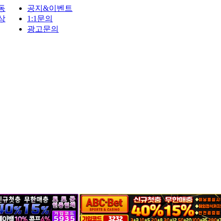
동
공지&이벤트
상
1:1문의
광고문의