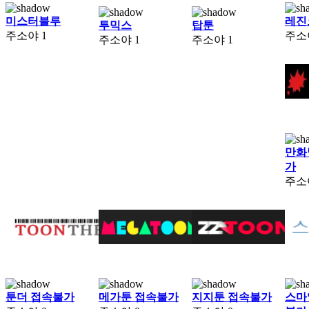
미스터블루
레진
투믹스
탑툰
주소야
1
주소
주소야
1
주소야
1
만화
가
주소
툰더 접속불가
메가툰 접속불가
지지툰 접속불가
스마