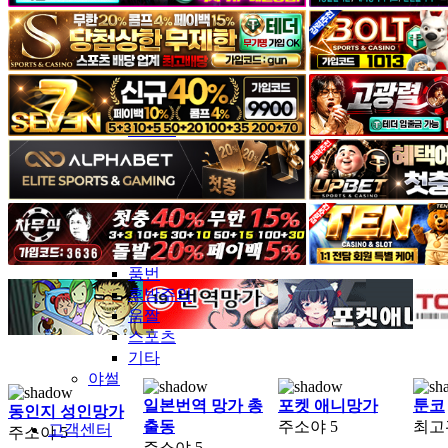
커뮤니티
유머&감동
포토&영상
일반인
연예인
서양
모델
그라비아
코스프레
BJ
품번
후방주의
움짤
스포츠
기타
야썰
일본번역 망가 총
포켓 애니망가
툰코
동인지 성인망가
출동
주소야
5
최고
고객센터
주소야
5
주소야
5