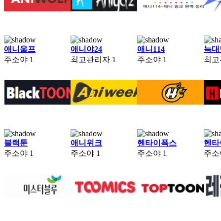
애니울프
애니야24
애니114
늑대
주소야
1
최고관리자
1
주소야
1
최고
블랙툰
애니위크
헨타이폭스
헨타
주소야
1
주소야
1
주소야
1
주소