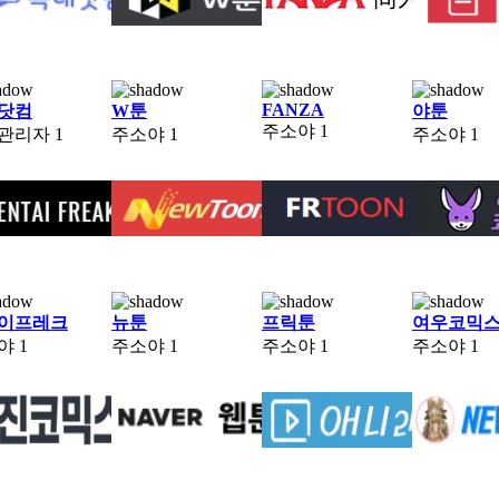
FANZA
닷컴
W툰
야툰
주소야
1
관리자
1
주소야
1
주소야
1
이프레크
뉴툰
프릭툰
여우코믹
야
1
주소야
1
주소야
1
주소야
1