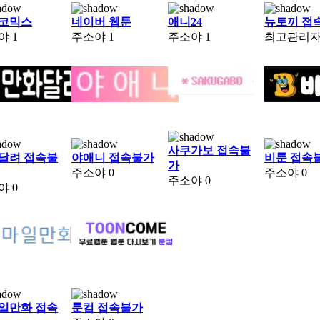
코믹스
네이버 웹툰
애니24
뉴토끼 접
야
1
주소야
1
주소야
1
최고관리
사쿠가보 접속불
달려 접속불
야애니 접속불가
비툰 접속
가
주소야
0
주소야
0
주소야
0
야
0
일만화 접속
툰컴 접속불가