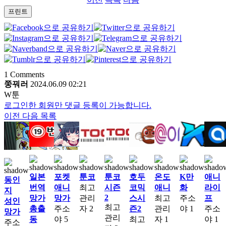
프린트
1
Comments
쭝꿔러
2024.06.09 02:21
W툰
로그인한 회원만 댓글 등록이 가능합니다.
이전
다음
목록
일본
포켓
툰코
툰코
호두
온도
K만
애니
동인
번역
애니
최고
시즌
코믹
애니
화
라이
지
2
망가
망가
관리
스시
최고
주소
프
성인
최고
총출
주소
자
2
즌2
관리
야
1
주소
망가
관리
동
야
5
최고
자
1
야
1
주소