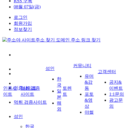
RSS 구독
08월 07일(금)
로그인
회원가입
정보찾기
커뮤니티
성인
고객센터
유머
한
&감
공지&
국
인증사이트
인증사
먹튀 검증
토렌
동
이벤트
일
이트
사이트
트
포토
1:1문의
본
&영
광고문
먹튀 검증사이트
해
상
의
외
야썰
성인
한국