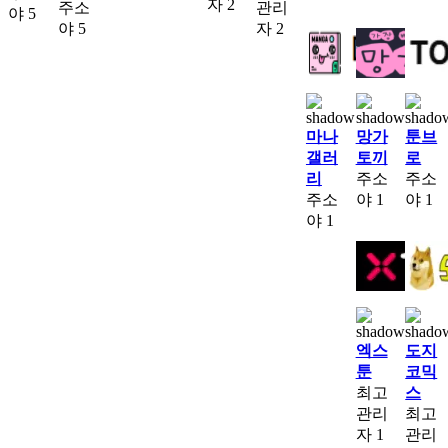
자
2
주소
관리
야
5
야
5
자
2
마나
망가
툰브
갤러
토끼
로
리
주소
주소
주소
야
1
야
1
야
1
엑스
도지
툰
코믹
최고
스
관리
최고
자
1
관리