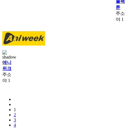
블랙
툰
주소
야
1
애니
위크
주소
야
1
1
2
3
4