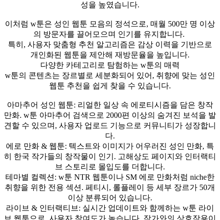
성을 높였습니다.
이처럼 w툰은 성인 웹툰 모음의 정석으로, 매월 500만 명 이상
의 방문자를 끌어모으며 인기를 유지합니다.
특히, 사용자 맞춤형 추천 알고리즘은 감상 이력을 기반으로
개인화된 웹툰을 제안해 재방문율을 높입니다.
다양한 카테고리로 탐험하는 w툰의 매력
w툰의 콘텐츠는 장르별로 세분화되어 있어, 취향에 맞는 성인
웹툰 추천을 쉽게 찾을 수 있습니다.
아마추어 성인 웹툰: 리얼한 일상 속 에로티시즘을 담은 창작
만화. w툰 아마추어 검색으로 2000편 이상의 숨겨진 보석을 발
견할 수 있으며, 사용자 업로드 기능으로 커뮤니티가 성장합니
다.
에로 만화 & 웹툰: 텍스트와 이미지가 어우러진 성인 만화, 특
히 한국 작가들의 창작물이 인기. 고해상도 페이지와 인터랙티
브 스토리로 몰입도를 더합니다.
테마별 컬렉션: w툰 NTR 웹툰이나 SM 에로 만화처럼 niche한
취향을 위한 전용 섹션. 페티시, 롤플레이 등 세부 장르가 50개
이상 분류되어 있습니다.
라이브 & 인터랙티브: 실시간 업데이트와 함께하는 w툰 라이
브 웹툰으로, 사용자 참여도가 높습니다. 작가와의 상호작용이