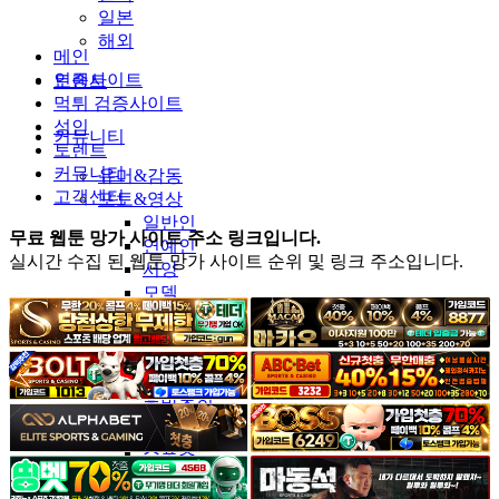
일본
해외
메인
인증사이트
토렌트
먹튀 검증사이트
성인
커뮤니티
토렌트
커뮤니티
유머&감동
고객센터
포토&영상
일반인
무료 웹툰 망가 사이트 주소 링크입니다.
연예인
실시간 수집 된 웹툰 망가 사이트 순위 및 링크 주소입니다.
서양
모델
그라비아
코스프레
BJ
품번
후방주의
움짤
스포츠
기타