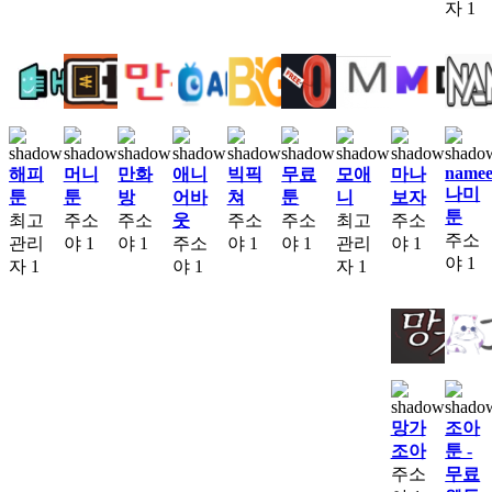
자
1
namee
해피
머니
만화
애니
빅픽
무료
모애
마나
나미
툰
툰
방
어바
쳐
툰
니
보자
툰
최고
주소
주소
웃
주소
주소
최고
주소
주소
관리
야
1
야
1
주소
야
1
야
1
관리
야
1
야
1
자
1
야
1
자
1
망가
조아
조아
툰 -
주소
무료