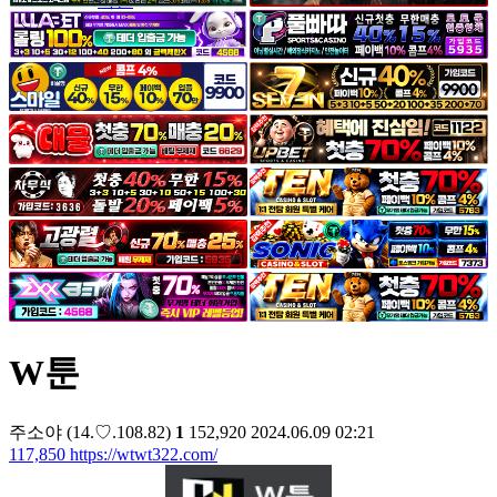
야썰
고객센터
공지&이벤트
공지
1:1문의
광고문의
W툰
주소야
(14.♡.108.82)
1
152,920
2024.06.09 02:21
117,850
https://wtwt322.com/