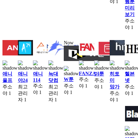
야
1
웹툰
미리
보기
주소
야
1
Now
FANZA
애니
애니
애니
늑대
야툰
히토
헬븐
W툰
주소
114
울프
야24
닷컴
주소
미
넷
주소
주소
야
1
주소
최고
최고
야
1
망가
주소
야
1
야
1
야
1
관리
관리
주소
야
1
자
1
자
1
야
1