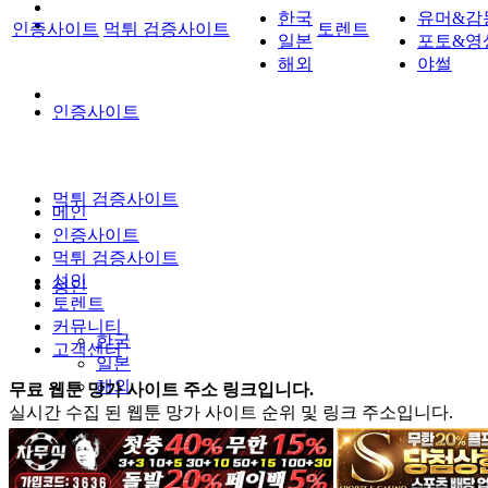
한국
유머&감
인증사이트
먹튀 검증사이트
토렌트
일본
포토&영
해외
야썰
인증사이트
먹튀 검증사이트
메인
인증사이트
먹튀 검증사이트
성인
성인
토렌트
커뮤니티
한국
고객센터
일본
해외
무료 웹툰 망가 사이트 주소 링크입니다.
실시간 수집 된 웹툰 망가 사이트 순위 및 링크 주소입니다.
토렌트