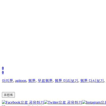
0
0
아지툰
,
agitoon
,
웹툰
,
무료웹툰
,
웹툰 미리보기
,
웹툰 다시보기
,
프린트