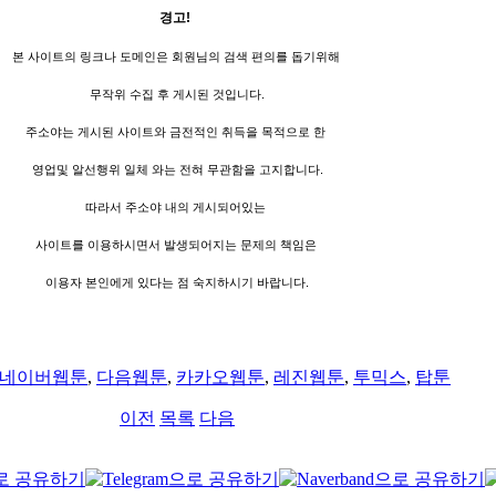
경고!
본 사이트의 링크나 도메인은 회원님의 검색 편의를 돕기위해
무작위 수집 후 게시된 것입니다.
주소야는 게시된 사이트와 금전적인 취득을 목적으로 한
영업및 알선행위 일체 와는 전혀 무관함을 고지합니다.
따라서 주소야 내의 게시되어있는
사이트를 이용하시면서 발생되어지는 문제의 책임은
이용자 본인에게 있다는 점 숙지하시기 바랍니다.
네이버웹툰
,
다음웹툰
,
카카오웹툰
,
레진웹툰
,
투믹스
,
탑툰
이전
목록
다음