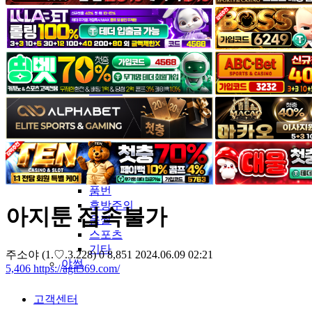
커뮤니티
유머&감동
포토&영상
일반인
연예인
서양
모델
그라비아
코스프레
BJ
품번
후방주의
아지툰 접속불가
움짤
스포츠
기타
주소야
(1.♡.3.228)
0
8,851
2024.06.09 02:21
야썰
5,406
https://agit369.com/
고객센터