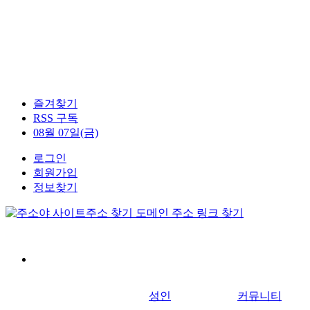
즐겨찾기
RSS 구독
08월 07일(금)
로그인
회원가입
정보찾기
성인
커뮤니티