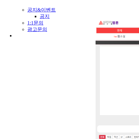
공지&이벤트
공지
1:1문의
광고문의