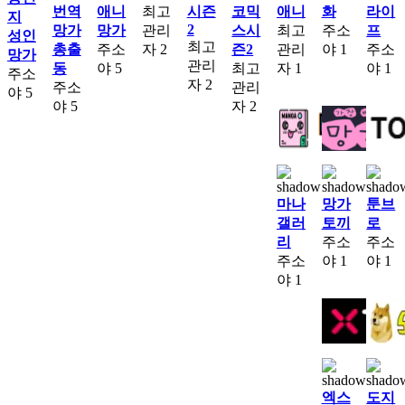
번역
애니
최고
시즌
코믹
애니
화
라이
지
2
망가
망가
관리
스시
최고
주소
프
성인
최고
총출
주소
자
2
즌2
관리
야
1
주소
망가
관리
동
야
5
최고
자
1
야
1
주소
자
2
주소
관리
야
5
야
5
자
2
마나
망가
툰브
갤러
토끼
로
리
주소
주소
주소
야
1
야
1
야
1
엑스
도지