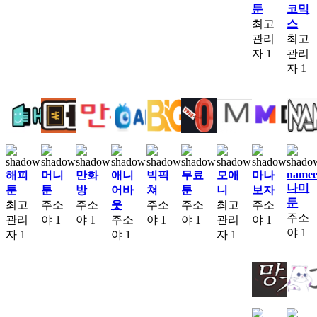
툰
코믹
최고
스
관리
최고
자
1
관리
자
1
namee
해피
머니
만화
애니
빅픽
무료
모애
마나
나미
툰
툰
방
어바
쳐
툰
니
보자
툰
최고
주소
주소
웃
주소
주소
최고
주소
주소
관리
야
1
야
1
주소
야
1
야
1
관리
야
1
야
1
자
1
야
1
자
1