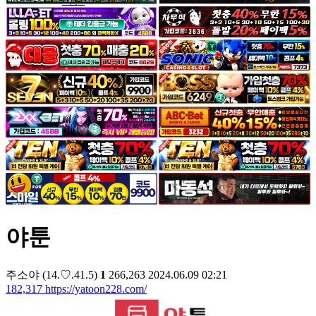
야썰
고객센터
공지&이벤트
공지
1:1문의
광고문의
야툰
주소야
(14.♡.41.5)
1
266,263
2024.06.09 02:21
182,317
https://yatoon228.com/