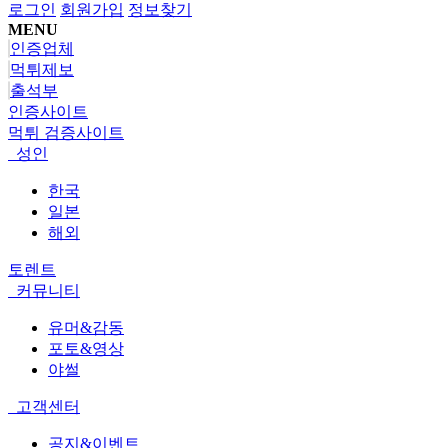
로그인
회원가입
정보찾기
MENU
인증업체
먹튀제보
출석부
인증사이트
먹튀 검증사이트
성인
한국
일본
해외
토렌트
커뮤니티
유머&감동
포토&영상
야썰
고객센터
공지&이벤트