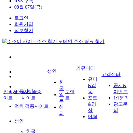
RSS 구독
08월 07일(금)
로그인
회원가입
정보찾기
커뮤니티
성인
고객센터
유머
한
&감
공지&
국
인증사이트
인증사
먹튀 검증
토렌
동
이벤트
일
이트
사이트
트
포토
1:1문의
본
&영
광고문
먹튀 검증사이트
해
상
의
외
야썰
성인
한국