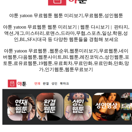
야툰 yatoon 무료웹툰
웹툰 미리보기,무료웹툰,성인웹툰
야툰 yatoon 무료웹툰 웹툰 미리보기 | 웹툰 다시보기 | 판타지,
액션,개그,미스터리,로맨스,드라마,무협,스포츠,일상,학원,성
인,BL,SF시대극 등 다양한 웹툰들을 경험해 보세요
야툰 yatoon 무료웹툰 ,웹툰순위,웹툰미리보기,무료웹툰,네이
버웹툰,다음웹툰,웹툰사이트,BL웹툰,레진코믹스,성인웹툰,포
토툰,료유료웹툰,19웹툰,유료회차,무료만화,유료만화,만화,망
가,인기웹툰,웹툰무료보기