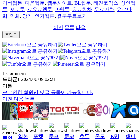
이버웹툰
,
다음웹툰
,
웹툰사이트
,
BL웹툰
,
레진코믹스
,
성인웹
툰
,
포토툰
,
료유료웹툰
,
19웹툰
,
유료회차
,
무료만화
,
유료만
화
,
만화
,
망가
,
인기웹툰
,
웹툰무료보기
이전
목록
다음
프린트
1
Comments
드라군1
2024.06.09 02:21
야툰
로그인한 회원만 댓글 등록이 가능합니다.
이전
다음
목록
일본
포켓
툰코
툰코
호두
온도
K만
애니
동인