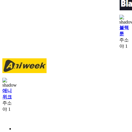
블랙
툰
주소
야
1
애니
위크
주소
야
1