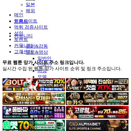
일본
해외
메인
인증사이트
토렌트
먹튀 검증사이트
성인
커뮤니티
토렌트
커뮤니티
유머&감동
고객센터
포토&영상
일반인
무료 웹툰 망가 사이트 주소 링크입니다.
연예인
실시간 수집 된 웹툰 망가 사이트 순위 및 링크 주소입니다.
서양
모델
그라비아
코스프레
BJ
품번
후방주의
움짤
스포츠
기타