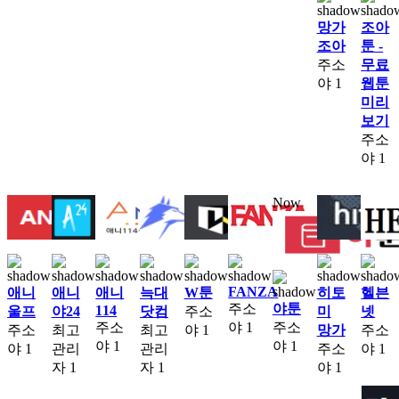
망가
조아
조아
툰 -
주소
무료
야
1
웹툰
미리
보기
주소
야
1
Now
FANZA
애니
애니
애니
늑대
W툰
히토
헬븐
주소
야툰
114
울프
야24
닷컴
주소
미
넷
주소
야
1
주소
주소
최고
최고
야
1
망가
주소
야
1
야
1
야
1
관리
관리
주소
야
1
자
1
자
1
야
1