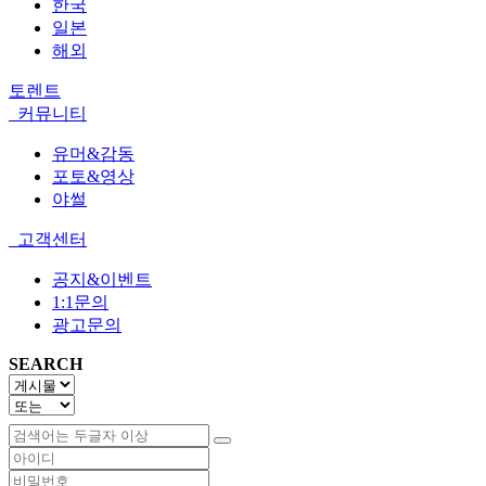
한국
일본
해외
토렌트
커뮤니티
유머&감동
포토&영상
야썰
고객센터
공지&이벤트
1:1문의
광고문의
SEARCH