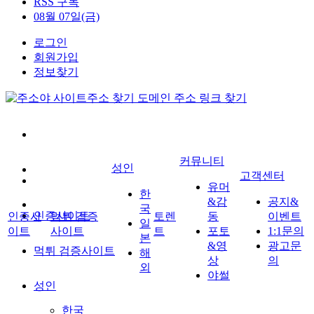
RSS 구독
08월 07일(금)
로그인
회원가입
정보찾기
커뮤니티
성인
고객센터
유머
한
&감
공지&
국
인증사이트
인증사
먹튀 검증
토렌
동
이벤트
일
이트
사이트
트
포토
1:1문의
본
&영
광고문
먹튀 검증사이트
해
상
의
외
야썰
성인
한국