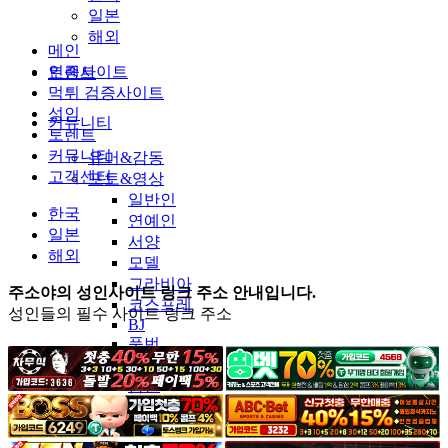
일본
해외
메인
인증사이트
토렌트
먹튀 검증사이트
성인
커뮤니티
토렌트
커뮤니티
유머&감동
고객센터
포토&영상
일반인
한국
연예인
일본
서양
해외
모델
그라비아
주소야의 성인사이트 링크 주소 안내입니다.
코스프레
성인들의 필수 사이트 링크 주소
BJ
품번
후방주의
움짤
스포츠
기타