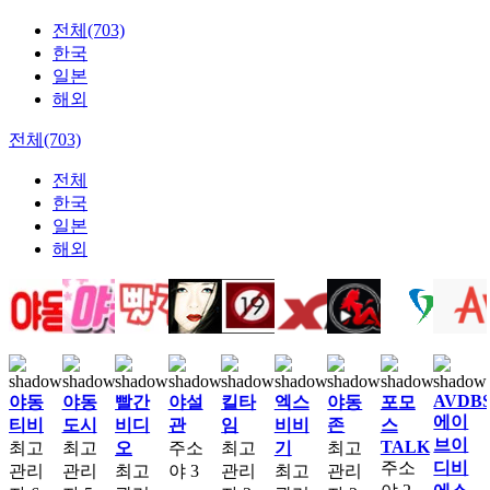
전체(703)
한국
일본
해외
전체(703)
전체
한국
일본
해외
AVDB
야동
야동
빨간
야설
킬타
엑스
야동
포모
에이
티비
도시
비디
관
임
비비
존
스
브이
TALK
최고
최고
오
주소
최고
기
최고
주소
디비
관리
관리
최고
야
3
관리
최고
관리