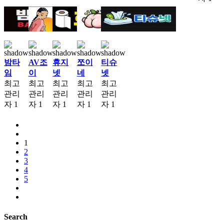
밤타
AV조
휴지
쪼이
티슈
임
이
넷
네
넷
최고
최고
최고
최고
최고
관리
관리
관리
관리
관리
자
1
자
1
자
1
자
1
자
1
1
2
3
4
5
Search