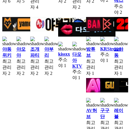
야
2
에스
자
6
자
5
관리
자
2
관리
자
2
주소
자
4
자
2
야
2
New
New
KRStream
야동
야모
조개
야부
밤튜
22야
kissxx
다모
주소
위키
아
파티
리
브
동
주소
아
야
1
최고
최고
최고
최고
최고
최고
야
1
KTV
관리
관리
관리
관리
관리
관리
주소
자
2
자
2
자
2
자
2
자
1
자
1
야
1
AV허
구구
레이
브
단
블
최고
최고
최고
관리
관리
관리