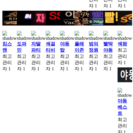
자
1
자
1
자
1
킹스
도파
자딸
섹걸
야동
플레
밤의
빨딱
섹팡
맨
민
파티
티비
탑
이존
정원
야동
최고
최고
최고
최고
최고
최고
최고
최고
최고
관리
관리
관리
관리
관리
관리
관리
관리
관리
자
1
자
1
자
1
자
1
자
1
자
1
자
1
자
1
자
1
야동
베스
트
최고
관리
자
1