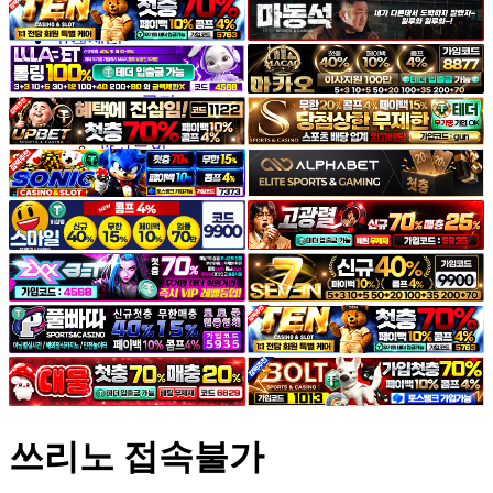
야썰
고객센터
공지&이벤트
공지
1:1문의
광고문의
쓰리노 접속불가