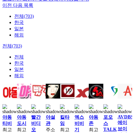
이전
다음
목록
전체(703)
한국
일본
해외
전체(703)
전체
한국
일본
해외
AVDB
야동
야동
빨간
야설
킬타
엑스
야동
포모
에이
티비
도시
비디
관
임
비비
존
스
브이
TALK
최고
최고
오
주소
최고
기
최고