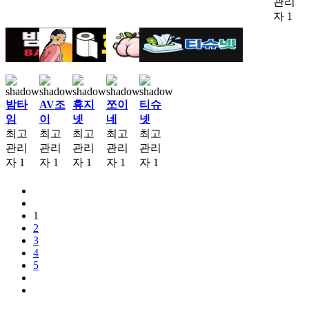
관리
자
1
밤타
AV조
휴지
쪼이
티슈
임
이
넷
네
넷
최고
최고
최고
최고
최고
관리
관리
관리
관리
관리
자
1
자
1
자
1
자
1
자
1
1
2
3
4
5