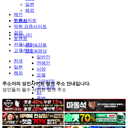
일본
해외
메인
인증사이트
토렌트
먹튀 검증사이트
성인
커뮤니티
토렌트
커뮤니티
유머&감동
고객센터
포토&영상
일반인
한국
연예인
일본
서양
해외
모델
그라비아
주소야의 성인사이트 링크 주소 안내입니다.
코스프레
성인들의 필수 사이트 링크 주소
BJ
품번
후방주의
움짤
스포츠
기타