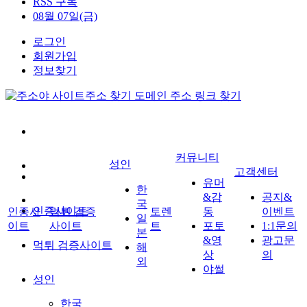
RSS 구독
08월 07일(금)
로그인
회원가입
정보찾기
커뮤니티
성인
고객센터
유머
한
&감
공지&
국
인증사이트
인증사
먹튀 검증
토렌
동
이벤트
일
이트
사이트
트
포토
1:1문의
본
&영
광고문
먹튀 검증사이트
해
상
의
외
야썰
성인
한국