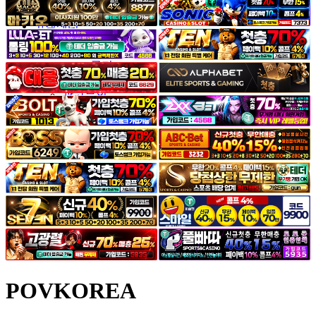
야썰
고객센터
공지&이벤트
공지
1:1문의
광고문의
POVKOREA