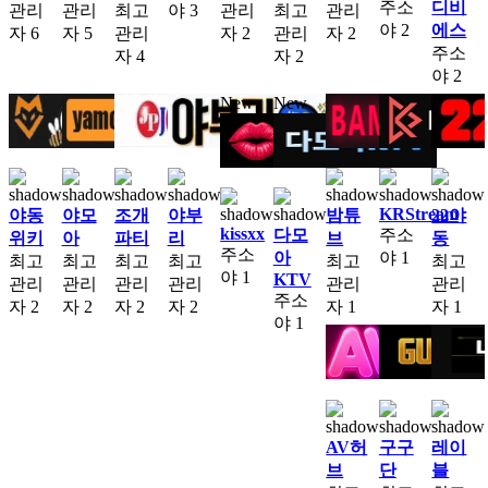
주소
디비
관리
관리
최고
야
3
관리
최고
관리
야
2
에스
자
6
자
5
관리
자
2
관리
자
2
주소
자
4
자
2
야
2
New
New
KRStream
야동
야모
조개
야부
밤튜
22야
kissxx
다모
주소
위키
아
파티
리
브
동
주소
아
야
1
최고
최고
최고
최고
최고
최고
야
1
KTV
관리
관리
관리
관리
관리
관리
주소
자
2
자
2
자
2
자
2
자
1
자
1
야
1
AV허
구구
레이
브
단
블