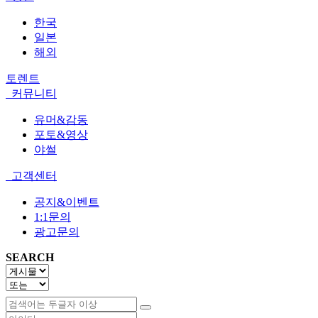
한국
일본
해외
토렌트
커뮤니티
유머&감동
포토&영상
야썰
고객센터
공지&이벤트
1:1문의
광고문의
SEARCH