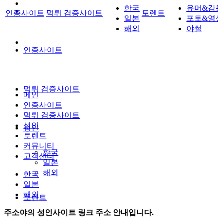
한국
유머&감
인증사이트
먹튀 검증사이트
토렌트
일본
포토&영
해외
야썰
인증사이트
먹튀 검증사이트
메인
인증사이트
먹튀 검증사이트
성인
성인
토렌트
커뮤니티
한국
고객센터
일본
해외
한국
일본
해외
토렌트
주소야의 성인사이트 링크 주소 안내입니다.