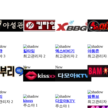
관
킬타임
엑스비비기
야동존
야
3
최고관리자
2
최고관리자
2
최고관리자
New
New
리
밤튜브
kissxx
다모아KTV
관리자
2
최고관리자
주소야
1
주소야
1