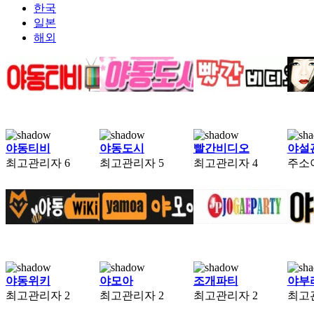
한국
일본
해외
야동티비
야동도시
빨간비디오
야설
최고관리자
6
최고관리자
5
최고관리자
4
주소
야동위키
야모아
조개파티
야부
최고관리자
2
최고관리자
2
최고관리자
2
최고