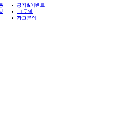
동
공지&이벤트
상
1:1문의
광고문의