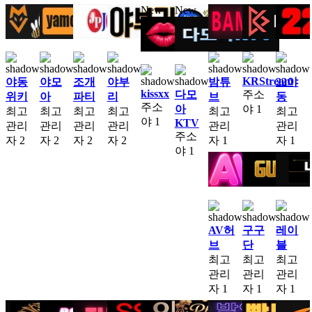
New
New
KRStream
야동
야모
조개
야부
밤튜
22야
kissxx
다모
주소
위키
아
파티
리
브
동
주소
아
야
1
최고
최고
최고
최고
최고
최고
야
1
KTV
관리
관리
관리
관리
관리
관리
주소
자
2
자
2
자
2
자
2
자
1
자
1
야
1
AV허
구구
레이
브
단
블
최고
최고
최고
관리
관리
관리
자
1
자
1
자
1