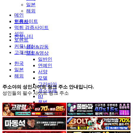
일본
해외
메인
인증사이트
토렌트
먹튀 검증사이트
성인
커뮤니티
토렌트
커뮤니티
유머&감동
고객센터
포토&영상
일반인
한국
연예인
일본
서양
해외
모델
그라비아
주소야의 성인사이트 링크 주소 안내입니다.
코스프레
성인들의 필수 사이트 링크 주소
BJ
품번
후방주의
움짤
스포츠
기타