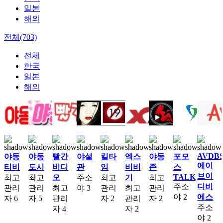
일본
해외
전체(703)
전체
한국
일본
해외
AVDB
야동
야동
빨간
야설
킬타
엑스
야동
포모
에이
티비
도시
비디
관
임
비비
존
스
브이
TALK
최고
최고
오
주소
최고
기
최고
주소
디비
관리
관리
최고
야
3
관리
최고
관리
야
2
에스
자
6
자
5
관리
자
2
관리
자
2
주소
자
4
자
2
야
2