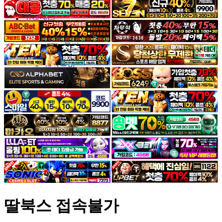
야썰
고객센터
공지&이벤트
공지
1:1문의
광고문의
딸북스 접속불가