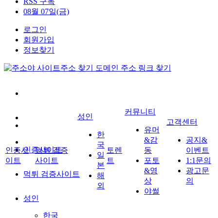
RSS 구독
08월 07일(금)
로그인
회원가입
정보찾기
커뮤니티
성인
고객센터
유머
한
&감
공지&
국
인증사이트
인증사
먹튀 검증
토렌
동
이벤트
일
이트
사이트
트
포토
1:1문의
본
&영
광고문
먹튀 검증사이트
해
상
의
외
야썰
성인
한국