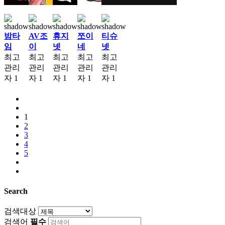
밤타
AV조
휴지
쪼이
티슈
임
이
넷
네
넷
최고
최고
최고
최고
최고
관리
관리
관리
관리
관리
자
1
자
1
자
1
자
1
자
1
1
2
3
4
5
Search
검색대상
검색어
필수