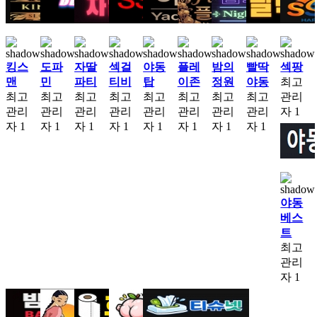
킹스
도파
자딸
섹걸
야동
플레
밤의
빨딱
섹팡
맨
민
파티
티비
탑
이존
정원
야동
최고
최고
최고
최고
최고
최고
최고
최고
최고
관리
관리
관리
관리
관리
관리
관리
관리
관리
자
1
자
1
자
1
자
1
자
1
자
1
자
1
자
1
자
1
야동
베스
트
최고
관리
자
1