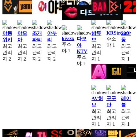
New
New
KRStream
야동
야모
조개
야부
밤튜
22야
kissxx
다모
주소
위키
아
파티
리
브
동
주소
아
야
1
최고
최고
최고
최고
최고
최고
야
1
KTV
관리
관리
관리
관리
관리
관리
주소
자
2
자
2
자
2
자
2
자
1
자
1
야
1
AV허
구구
레이
브
단
블
최고
최고
최고
관리
관리
관리
자
1
자
1
자
1