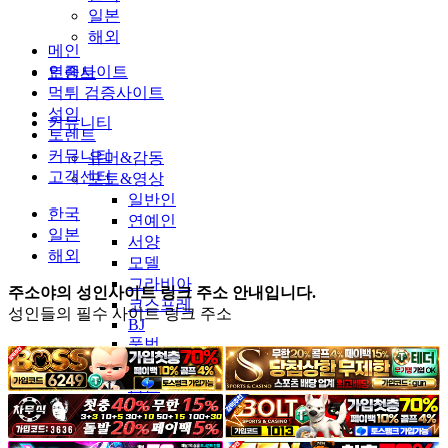
일본
해외
메인
인증사이트
토렌트
먹튀 검증사이트
성인
커뮤니티
토렌트
커뮤니티
유머&감동
고객센터
포토&영상
일반인
한국
연예인
일본
서양
해외
모델
그라비아
주소야의 성인사이트 링크 주소 안내입니다.
코스프레
성인들의 필수 사이트 링크 주소
BJ
품번
후방주의
움짤
스포츠
기타