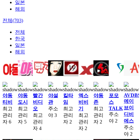
일본
해외
전체(703)
전체
한국
일본
해외
AVDB
야동
야동
빨간
야설
킬타
엑스
야동
포모
에이
티비
도시
비디
관
임
비비
존
스
브이
TALK
최고
최고
오
주소
최고
기
최고
주소
디비
관리
관리
최고
야
3
관리
최고
관리
야
2
에스
자
6
자
5
관리
자
2
관리
자
2
주소
자
4
자
2
야
2