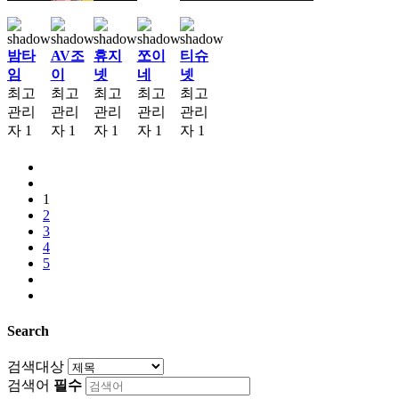
밤타
AV조
휴지
쪼이
티슈
임
이
넷
네
넷
최고
최고
최고
최고
최고
관리
관리
관리
관리
관리
자
1
자
1
자
1
자
1
자
1
1
2
3
4
5
Search
검색대상
검색어
필수