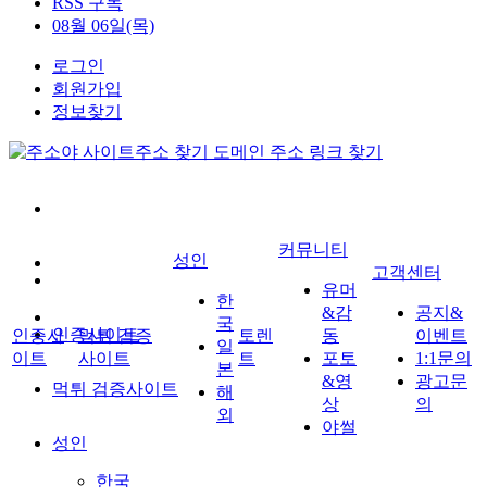
RSS 구독
08월 06일(목)
로그인
회원가입
정보찾기
커뮤니티
성인
고객센터
유머
한
&감
공지&
국
인증사이트
인증사
먹튀 검증
토렌
동
이벤트
일
이트
사이트
트
포토
1:1문의
본
&영
광고문
먹튀 검증사이트
해
상
의
외
야썰
성인
한국