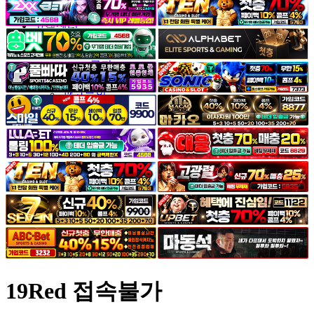
야썰
고객센터
공지&이벤트
공지
1:1문의
광고문의
19Red 접속불가