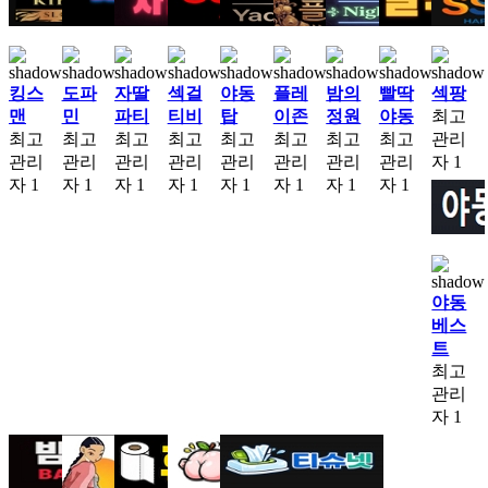
킹스
도파
자딸
섹걸
야동
플레
밤의
빨딱
섹팡
맨
민
파티
티비
탑
이존
정원
야동
최고
최고
최고
최고
최고
최고
최고
최고
최고
관리
관리
관리
관리
관리
관리
관리
관리
관리
자
1
자
1
자
1
자
1
자
1
자
1
자
1
자
1
자
1
야동
베스
트
최고
관리
자
1