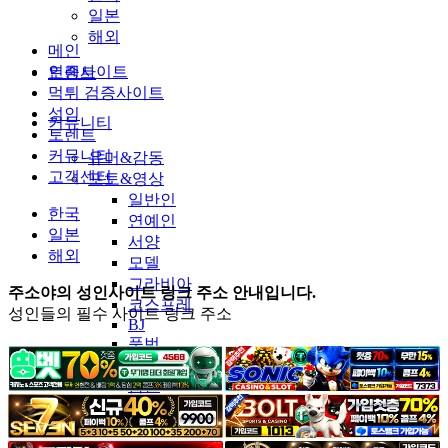
일본
해외
메인
인증사이트
토렌트
먹튀 검증사이트
성인
커뮤니티
토렌트
커뮤니티
유머&감동
고객센터
포토&영상
일반인
한국
연예인
일본
서양
해외
모델
그라비아
주소야의 성인사이트 링크 주소 안내입니다.
코스프레
성인들의 필수 사이트 링크 주소
BJ
품번
후방주의
움짤
스포츠
기타