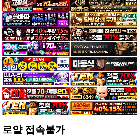
야썰
고객센터
공지&이벤트
공지
1:1문의
광고문의
로얄 접속불가