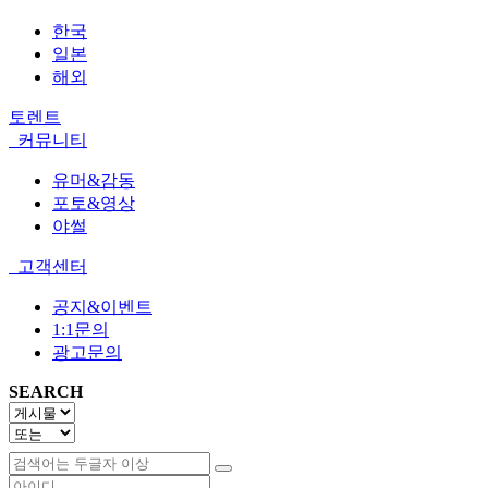
한국
일본
해외
토렌트
커뮤니티
유머&감동
포토&영상
야썰
고객센터
공지&이벤트
1:1문의
광고문의
SEARCH