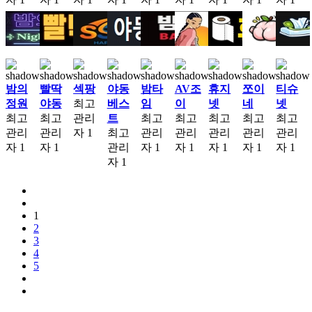
밤의
빨딱
섹팡
야동
밤타
AV조
휴지
쪼이
티슈
정원
야동
최고
베스
임
이
넷
네
넷
최고
최고
관리
트
최고
최고
최고
최고
최고
관리
관리
자
1
최고
관리
관리
관리
관리
관리
자
1
자
1
관리
자
1
자
1
자
1
자
1
자
1
자
1
1
2
3
4
5