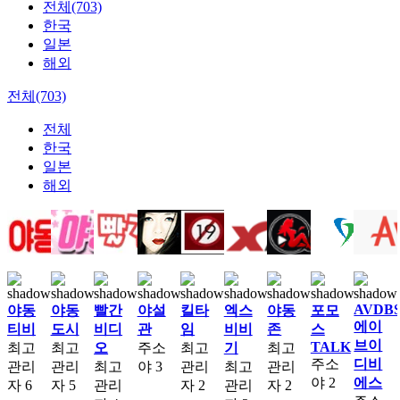
전체(703)
한국
일본
해외
전체(703)
전체
한국
일본
해외
AVDB
야동
야동
빨간
야설
킬타
엑스
야동
포모
에이
티비
도시
비디
관
임
비비
존
스
브이
TALK
최고
최고
오
주소
최고
기
최고
주소
디비
관리
관리
최고
야
3
관리
최고
관리
야
2
에스
자
6
자
5
관리
자
2
관리
자
2