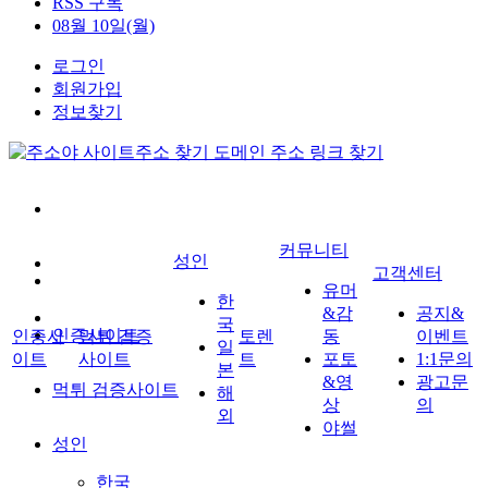
RSS 구독
08월 10일(월)
로그인
회원가입
정보찾기
커뮤니티
성인
고객센터
유머
한
&감
공지&
국
인증사이트
인증사
먹튀 검증
토렌
동
이벤트
일
이트
사이트
트
포토
1:1문의
본
&영
광고문
먹튀 검증사이트
해
상
의
외
야썰
성인
한국