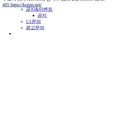
405
https://korpn.net/
공지&이벤트
공지
1:1문의
광고문의