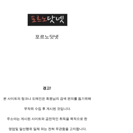
포르노닷넷
경고!
본 사이트의 링크나 도메인은 회원님의 검색 편의를 돕기위해
무작위 수집 후 게시된 것입니다.
주소야는 게시된 사이트와 금전적인 취득을 목적으로 한
영업및 알선행위 일체 와는 전혀 무관함을 고지합니다.