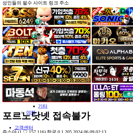
성인들의 필수 사이트 링크 주소
커뮤니티
유머&감동
포토&영상
일반인
연예인
서양
모델
그라비아
코스프레
BJ
품번
후방주의
움짤
스포츠
기타
야썰
포르노닷넷 접속불가
고객센터
주소야
(1.♡.157.116)
한국
0
1,205
2024.06.09 02:13