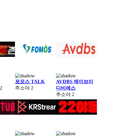
포모스 TALK
AVDBS 에이브이
2
주소야
2
디비에스
주소야
2