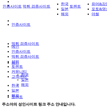
한국
유머&감
인증사이트
먹튀 검증사이트
토렌트
일본
포토&영
해외
야썰
인증사이트
먹튀 검증사이트
메인
인증사이트
먹튀 검증사이트
성인
성인
토렌트
커뮤니티
한국
고객센터
일본
해외
한국
일본
해외
토렌트
주소야의 성인사이트 링크 주소 안내입니다.