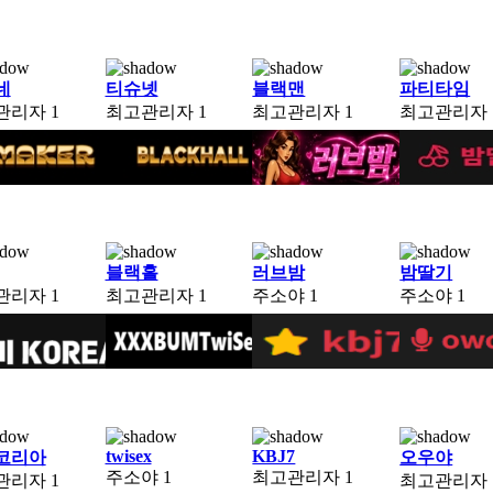
네
티슈넷
블랙맨
파티타임
관리자
1
최고관리자
1
최고관리자
1
최고관리자
블랙홀
러브밤
밤딸기
관리자
1
최고관리자
1
주소야
1
주소야
1
twisex
KBJ7
코리아
오우야
주소야
1
최고관리자
1
관리자
1
최고관리자