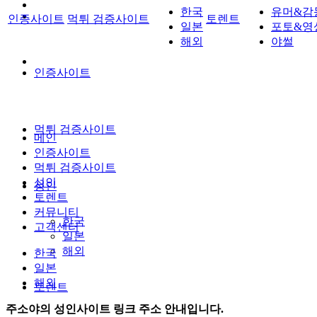
한국
유머&감
인증사이트
먹튀 검증사이트
토렌트
일본
포토&영
해외
야썰
인증사이트
먹튀 검증사이트
메인
인증사이트
먹튀 검증사이트
성인
성인
토렌트
커뮤니티
한국
고객센터
일본
해외
한국
일본
해외
토렌트
주소야의 성인사이트 링크 주소 안내입니다.