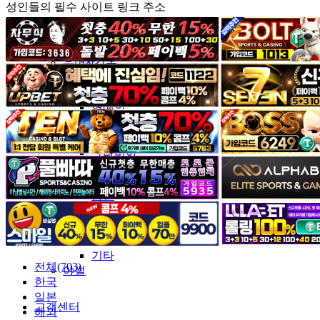
성인들의 필수 사이트 링크 주소
커뮤니티
유머&감동
포토&영상
일반인
연예인
서양
모델
그라비아
코스프레
BJ
품번
후방주의
움짤
스포츠
기타
전체(703)
야썰
한국
일본
고객센터
해외