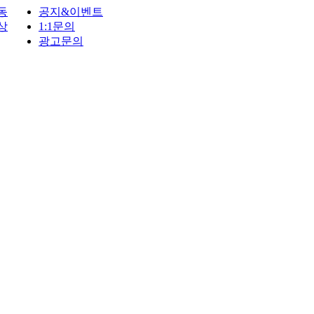
동
공지&이벤트
상
1:1문의
광고문의