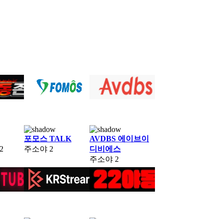
포모스 TALK
AVDBS 에이브이
2
주소야
2
디비에스
주소야
2