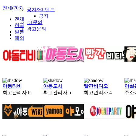
전체(703)
공지&이벤트
공지
전체
1:1문의
한국
광고문의
일본
해외
야동티비
야동도시
빨간비디오
야설
최고관리자
6
최고관리자
5
최고관리자
4
주소