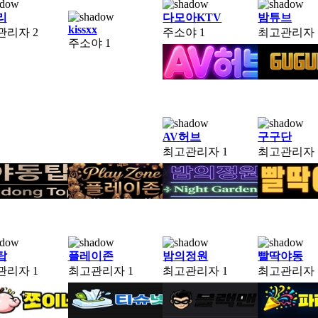
리
다모아KTV
밤튜브
kissxx
관리자
2
주소야
1
최고관리자
주소야
1
AV허브
구구단
최고관리자
1
최고관리자
탑
플레이존
밤의정원
빨딱야동
관리자
1
최고관리자
1
최고관리자
1
최고관리자