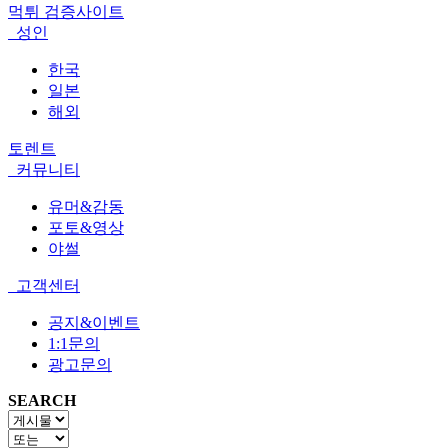
먹튀 검증사이트
성인
한국
일본
해외
토렌트
커뮤니티
유머&감동
포토&영상
야썰
고객센터
공지&이벤트
1:1문의
광고문의
SEARCH