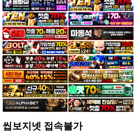
야썰
고객센터
공지&이벤트
공지
1:1문의
광고문의
씹보지넷 접속불가