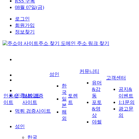
RSS 구독
08월 07일(금)
로그인
회원가입
정보찾기
커뮤니티
성인
고객센터
유머
한
&감
공지&
국
인증사이트
인증사
먹튀 검증
토렌
동
이벤트
일
이트
사이트
트
포토
1:1문의
본
&영
광고문
먹튀 검증사이트
해
상
의
외
야썰
성인
한국