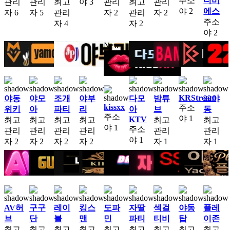
주소
디비
관리
관리
최고
야
3
관리
최고
관리
야
2
에스
자
6
자
5
관리
자
2
관리
자
2
주소
자
4
자
2
야
2
New
KRStream
야동
야모
조개
야부
다모
밤튜
22야
kissxx
주소
위키
아
파티
리
아
브
동
주소
야
1
KTV
최고
최고
최고
최고
최고
최고
야
1
주소
관리
관리
관리
관리
관리
관리
야
1
자
2
자
2
자
2
자
2
자
1
자
1
AV허
구구
레이
킹스
도파
자딸
섹걸
야동
플레
브
단
블
맨
민
파티
티비
탑
이존
최고
최고
최고
최고
최고
최고
최고
최고
최고