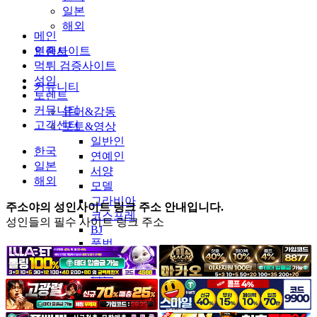
일본
해외
메인
인증사이트
토렌트
먹튀 검증사이트
성인
커뮤니티
토렌트
커뮤니티
유머&감동
고객센터
포토&영상
일반인
한국
연예인
일본
서양
해외
모델
그라비아
주소야의 성인사이트 링크 주소 안내입니다.
코스프레
성인들의 필수 사이트 링크 주소
BJ
품번
후방주의
움짤
스포츠
기타