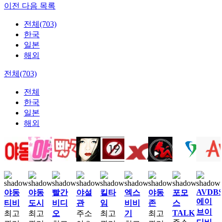
이전
다음
목록
전체(703)
한국
일본
해외
전체(703)
전체
한국
일본
해외
AVDB
야동
야동
빨간
야설
킬타
엑스
야동
포모
에이
티비
도시
비디
관
임
비비
존
스
브이
TALK
최고
최고
오
주소
최고
기
최고