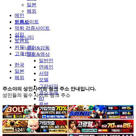
일본
해외
메인
인증사이트
토렌트
먹튀 검증사이트
성인
커뮤니티
토렌트
커뮤니티
유머&감동
고객센터
포토&영상
일반인
한국
연예인
일본
서양
해외
모델
그라비아
주소야의 성인사이트 링크 주소 안내입니다.
코스프레
성인들의 필수 사이트 링크 주소
BJ
품번
후방주의
움짤
스포츠
기타