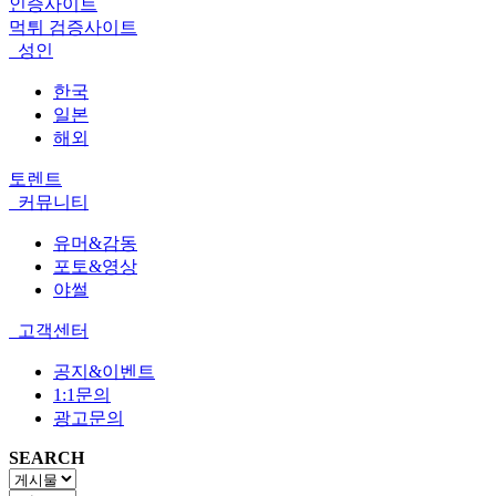
인증사이트
먹튀 검증사이트
성인
한국
일본
해외
토렌트
커뮤니티
유머&감동
포토&영상
야썰
고객센터
공지&이벤트
1:1문의
광고문의
SEARCH