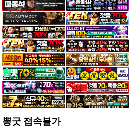
야썰
고객센터
공지&이벤트
공지
1:1문의
광고문의
뽕굿 접속불가