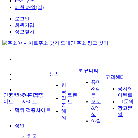
RSS 구독
08월 09일(일)
로그인
회원가입
정보찾기
커뮤니티
성인
고객센터
유머
한
&감
공지&
국
인증사이트
인증사
먹튀 검증
토렌
동
이벤트
일
이트
사이트
트
포토
1:1문의
본
&영
광고문
먹튀 검증사이트
해
상
의
외
야썰
성인
한국