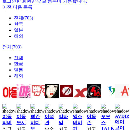
로그인한 회원만 댓글 등록이 가능합니다.
이전
다음
목록
전체(703)
한국
일본
해외
전체(703)
전체
한국
일본
해외
AVDB
야동
야동
빨간
야설
킬타
엑스
야동
포모
에이
티비
도시
비디
관
임
비비
존
스
브이
TALK
최고
최고
오
주소
최고
기
최고