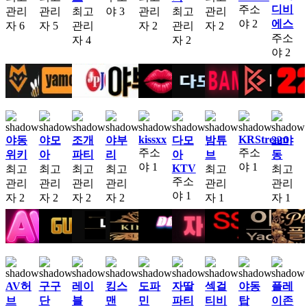
주소
디비
관리
관리
최고
야
3
관리
최고
관리
야
2
에스
자
6
자
5
관리
자
2
관리
자
2
주소
자
4
자
2
야
2
kissxx
KRStream
야동
야모
조개
야부
다모
밤튜
22야
주소
주소
위키
아
파티
리
아
브
동
야
1
야
1
KTV
최고
최고
최고
최고
최고
최고
주소
관리
관리
관리
관리
관리
관리
야
1
자
2
자
2
자
2
자
2
자
1
자
1
AV허
구구
레이
킹스
도파
자딸
섹걸
야동
플레
브
단
블
맨
민
파티
티비
탑
이존