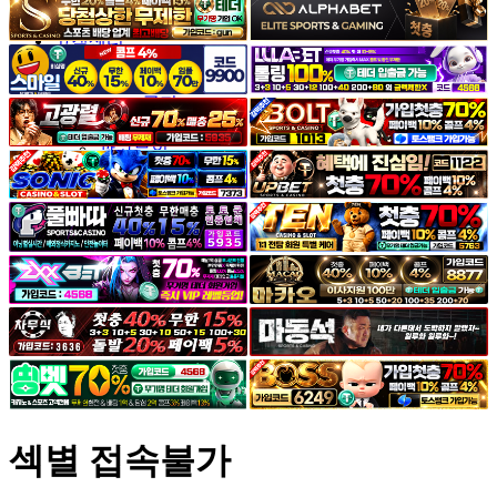
야썰
고객센터
공지&이벤트
공지
1:1문의
광고문의
섹별 접속불가