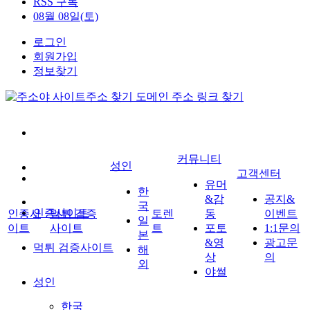
RSS 구독
08월 08일(토)
로그인
회원가입
정보찾기
커뮤니티
성인
고객센터
유머
한
&감
공지&
국
인증사이트
인증사
먹튀 검증
토렌
동
이벤트
일
이트
사이트
트
포토
1:1문의
본
&영
광고문
먹튀 검증사이트
해
상
의
외
야썰
성인
한국