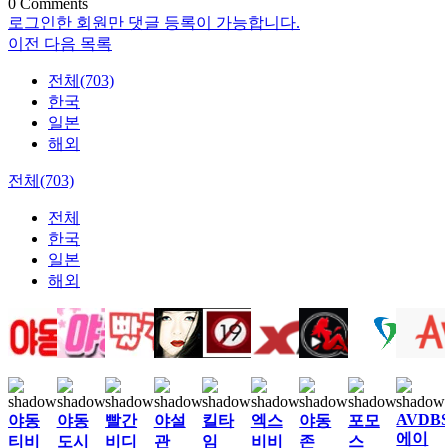
0
Comments
로그인한 회원만 댓글 등록이 가능합니다.
이전
다음
목록
전체(703)
한국
일본
해외
전체(703)
전체
한국
일본
해외
AVDB
야동
야동
빨간
야설
킬타
엑스
야동
포모
에이
티비
도시
비디
관
임
비비
존
스