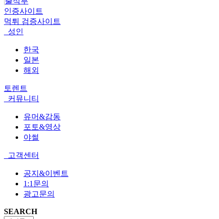
출석부
인증사이트
먹튀 검증사이트
성인
한국
일본
해외
토렌트
커뮤니티
유머&감동
포토&영상
야썰
고객센터
공지&이벤트
1:1문의
광고문의
SEARCH