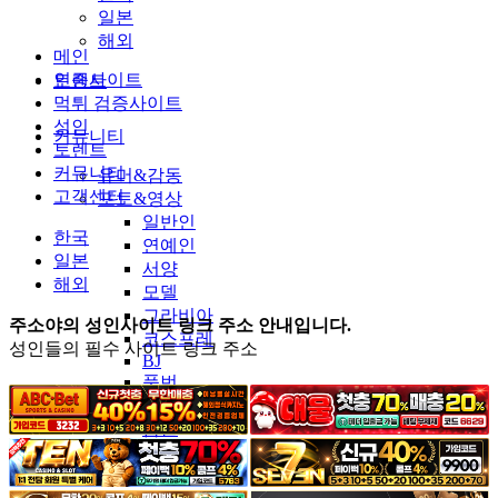
일본
해외
메인
인증사이트
토렌트
먹튀 검증사이트
성인
커뮤니티
토렌트
커뮤니티
유머&감동
고객센터
포토&영상
일반인
한국
연예인
일본
서양
해외
모델
그라비아
주소야의 성인사이트 링크 주소 안내입니다.
코스프레
성인들의 필수 사이트 링크 주소
BJ
품번
후방주의
움짤
스포츠
기타