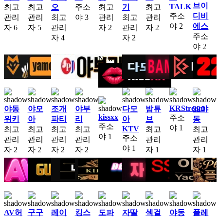
브이
TALK
최고
최고
오
주소
최고
기
최고
주소
디비
관리
관리
최고
야
3
관리
최고
관리
야
2
에스
자
6
자
5
관리
자
2
관리
자
2
주소
자
4
자
2
야
2
New
KRStream
야동
야모
조개
야부
다모
밤튜
22야
kissxx
주소
위키
아
파티
리
아
브
동
주소
야
1
KTV
최고
최고
최고
최고
최고
최고
야
1
주소
관리
관리
관리
관리
관리
관리
야
1
자
2
자
2
자
2
자
2
자
1
자
1
AV허
구구
레이
킹스
도파
자딸
섹걸
야동
플레