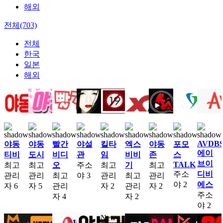
해외
전체(703)
전체
한국
일본
해외
AVDB
야동
야동
빨간
야설
킬타
엑스
야동
포모
에이
티비
도시
비디
관
임
비비
존
스
브이
TALK
최고
최고
오
주소
최고
기
최고
주소
디비
관리
관리
최고
야
3
관리
최고
관리
야
2
에스
자
6
자
5
관리
자
2
관리
자
2
주소
자
4
자
2
야
2
New