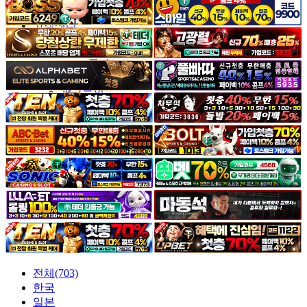
야썰
고객센터
공지&이벤트
공지
1:1문의
광고문의
전체(703)
한국
일본