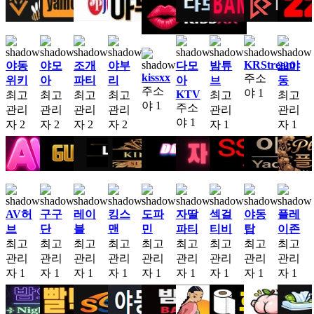
KRStream
야동
야모
조개
야부
다모
밤튜
22야
kissxx
주소
위키
아
파티
리
아
브
동
주소
야
1
KTV
최고
최고
최고
최고
최고
최고
야
1
주소
관리
관리
관리
관리
관리
관리
야
1
자
2
자
2
자
2
자
2
자
1
자
1
AV허
구구
레이
킹스
도파
자딸
섹걸
야동
플레
브
단
블
맨
민
파티
티비
탑
이존
최고
최고
최고
최고
최고
최고
최고
최고
최고
관리
관리
관리
관리
관리
관리
관리
관리
관리
자
1
자
1
자
1
자
1
자
1
자
1
자
1
자
1
자
1