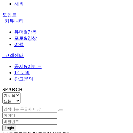
해외
토렌트
커뮤니티
유머&감동
포토&영상
야썰
고객센터
공지&이벤트
1:1문의
광고문의
SEARCH
Login