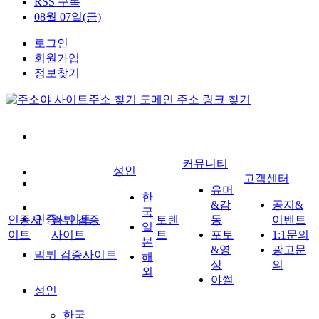
RSS 구독
08월 07일(금)
로그인
회원가입
정보찾기
커뮤니티
성인
고객센터
유머
한
&감
공지&
국
인증사이트
인증사
먹튀 검증
토렌
동
이벤트
일
이트
사이트
트
포토
1:1문의
본
&영
광고문
먹튀 검증사이트
해
상
의
외
야썰
성인
한국