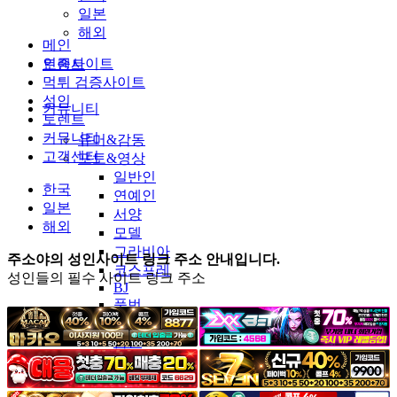
일본
해외
메인
인증사이트
토렌트
먹튀 검증사이트
성인
커뮤니티
토렌트
커뮤니티
유머&감동
고객센터
포토&영상
일반인
한국
연예인
일본
서양
해외
모델
그라비아
주소야의 성인사이트 링크 주소 안내입니다.
코스프레
성인들의 필수 사이트 링크 주소
BJ
품번
후방주의
움짤
스포츠
기타