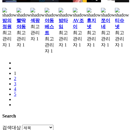
밤의
빨딱
섹팡
야동
밤타
AV조
휴지
쪼이
티슈
정원
야동
최고
베스
임
이
넷
네
넷
최고
최고
관리
트
최고
최고
최고
최고
최고
관리
관리
자
1
최고
관리
관리
관리
관리
관리
자
1
자
1
관리
자
1
자
1
자
1
자
1
자
1
자
1
1
2
3
4
5
Search
검색대상