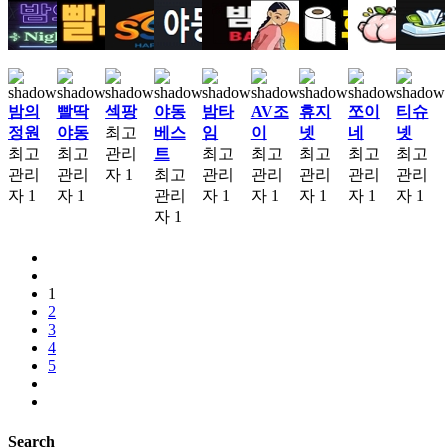
밤의
빨딱
섹팡
야동
밤타
AV조
휴지
쪼이
티슈
정원
야동
최고
베스
임
이
넷
네
넷
최고
최고
관리
트
최고
최고
최고
최고
최고
관리
관리
자
1
최고
관리
관리
관리
관리
관리
자
1
자
1
관리
자
1
자
1
자
1
자
1
자
1
자
1
1
2
3
4
5
Search