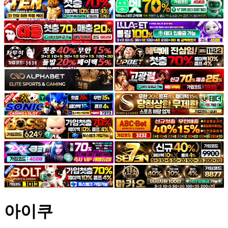
야썰
고객센터
공지&이벤트
공지
1:1문의
광고문의
아이쿠