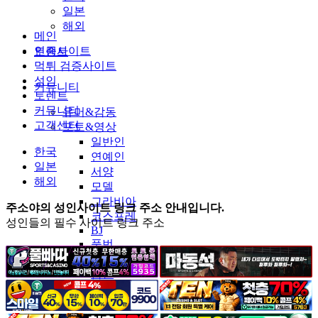
일본
해외
메인
인증사이트
토렌트
먹튀 검증사이트
성인
커뮤니티
토렌트
커뮤니티
유머&감동
고객센터
포토&영상
일반인
한국
연예인
일본
서양
해외
모델
그라비아
주소야의 성인사이트 링크 주소 안내입니다.
코스프레
성인들의 필수 사이트 링크 주소
BJ
품번
후방주의
움짤
스포츠
기타