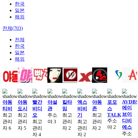
한국
일본
해외
전체(703)
전체
한국
일본
해외
AVDB
야동
야동
빨간
야설
킬타
엑스
야동
포모
에이
티비
도시
비디
관
임
비비
존
스
브이
TALK
최고
최고
오
주소
최고
기
최고
주소
디비
관리
관리
최고
야
3
관리
최고
관리
야
2
에스
자
6
자
5
관리
자
2
관리
자
2
주소
자
4
자
2