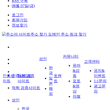
RSS 구독
08월 07일(금)
로그인
회원가입
정보찾기
커뮤니티
성인
고객센터
유머
한
&감
공지&
국
인증사이트
인증사
먹튀 검증
토렌
동
이벤트
일
이트
사이트
트
포토
1:1문의
본
&영
광고문
먹튀 검증사이트
해
상
의
외
야썰
성인
한국