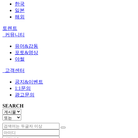
한국
일본
해외
토렌트
커뮤니티
유머&감동
포토&영상
야썰
고객센터
공지&이벤트
1:1문의
광고문의
SEARCH