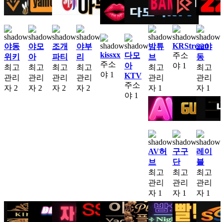
KRStream
야동
야모
조개
야부
밤튜
22야
kissxx
다모
주소
위키
아
파티
리
브
동
주소
아
야
1
최고
최고
최고
최고
최고
최고
야
1
KTV
관리
관리
관리
관리
관리
관리
주소
자
2
자
2
자
2
자
2
자
1
자
1
야
1
AV허
구구
레이
브
단
블
최고
최고
최고
관리
관리
관리
자
1
자
1
자
1