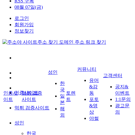
RSS 구독
08월 07일(금)
로그인
회원가입
정보찾기
커뮤니티
성인
고객센터
유머
한
&감
공지&
국
인증사이트
인증사
먹튀 검증
토렌
동
이벤트
일
이트
사이트
트
포토
1:1문의
본
&영
광고문
먹튀 검증사이트
해
상
의
외
야썰
성인
한국