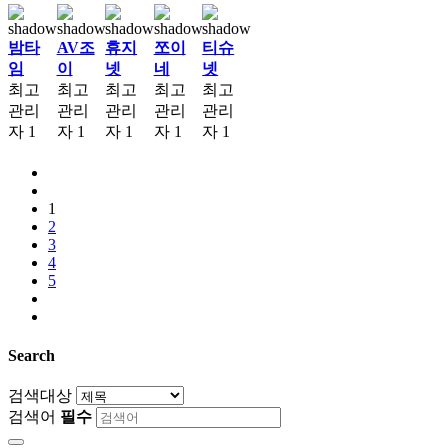
밤타
AV조
휴지
쪼이
티슈
임
이
넷
네
넷
최고
최고
최고
최고
최고
관리
관리
관리
관리
관리
자
1
자
1
자
1
자
1
자
1
1
2
3
4
5
Search
검색대상
검색어
필수