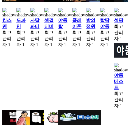
킹스
도파
자딸
섹걸
야동
플레
밤의
빨딱
섹팡
맨
민
파티
티비
탑
이존
정원
야동
최고
최고
최고
최고
최고
최고
최고
최고
최고
관리
관리
관리
관리
관리
관리
관리
관리
관리
자
1
자
1
자
1
자
1
자
1
자
1
자
1
자
1
자
1
야동
베스
트
최고
관리
자
1