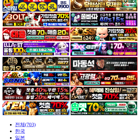
야썰
고객센터
공지&이벤트
공지
1:1문의
광고문의
전체(703)
한국
일본