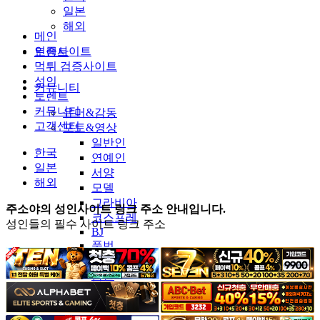
일본
해외
메인
인증사이트
토렌트
먹튀 검증사이트
성인
커뮤니티
토렌트
커뮤니티
유머&감동
고객센터
포토&영상
일반인
한국
연예인
일본
서양
해외
모델
그라비아
주소야의 성인사이트 링크 주소 안내입니다.
코스프레
성인들의 필수 사이트 링크 주소
BJ
품번
후방주의
움짤
스포츠
기타