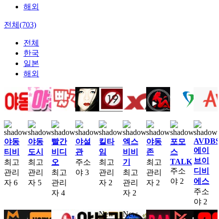
해외
전체(703)
전체
한국
일본
해외
AVDB
야동
야동
빨간
야설
킬타
엑스
야동
포모
에이
티비
도시
비디
관
임
비비
존
스
브이
TALK
최고
최고
오
주소
최고
기
최고
주소
디비
관리
관리
최고
야
3
관리
최고
관리
야
2
에스
자
6
자
5
관리
자
2
관리
자
2
주소
자
4
자
2
야
2
New
New