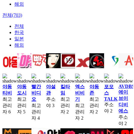
해외
전체(703)
전체
한국
일본
해외
AVDB
야동
야동
빨간
야설
킬타
엑스
야동
포모
에이
티비
도시
비디
관
임
비비
존
스
브이
TALK
최고
최고
오
주소
최고
기
최고
주소
디비
관리
관리
최고
야
3
관리
최고
관리
야
2
에스
자
6
자
5
관리
자
2
관리
자
2
주소
자
4
자
2
야
2