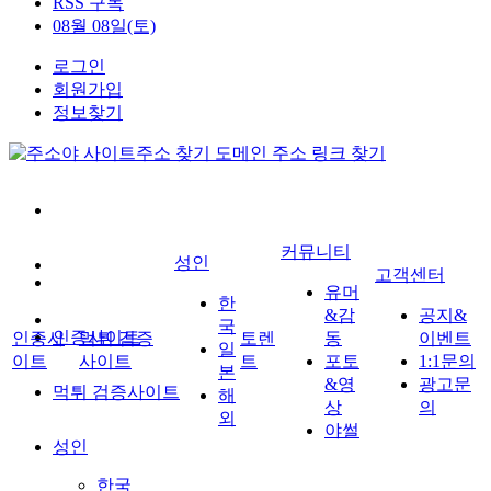
RSS 구독
08월 08일(토)
로그인
회원가입
정보찾기
커뮤니티
성인
고객센터
유머
한
&감
공지&
국
인증사이트
인증사
먹튀 검증
토렌
동
이벤트
일
이트
사이트
트
포토
1:1문의
본
&영
광고문
먹튀 검증사이트
해
상
의
외
야썰
성인
한국