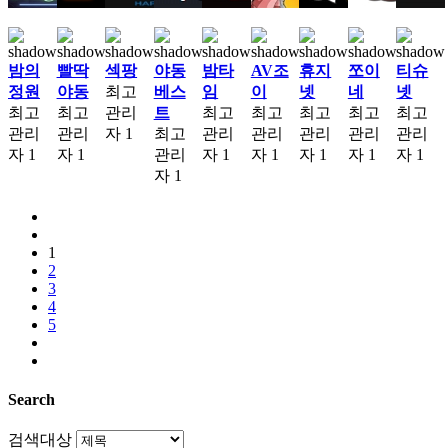
밤의
빨딱
섹팡
야동
밤타
AV조
휴지
쪼이
티슈
정원
야동
최고
베스
임
이
넷
네
넷
최고
최고
관리
트
최고
최고
최고
최고
최고
관리
관리
자
1
최고
관리
관리
관리
관리
관리
자
1
자
1
관리
자
1
자
1
자
1
자
1
자
1
자
1
1
2
3
4
5
Search
검색대상