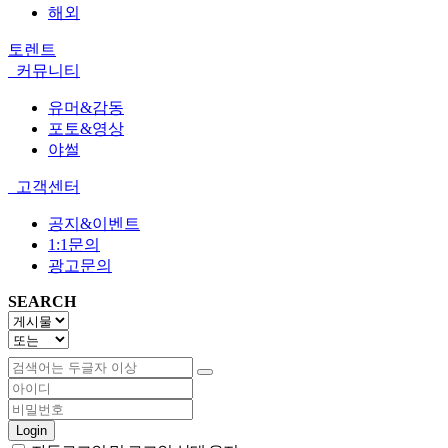
해외
토렌트
커뮤니티
유머&감동
포토&영상
야썰
고객센터
공지&이벤트
1:1문의
광고문의
SEARCH
Login