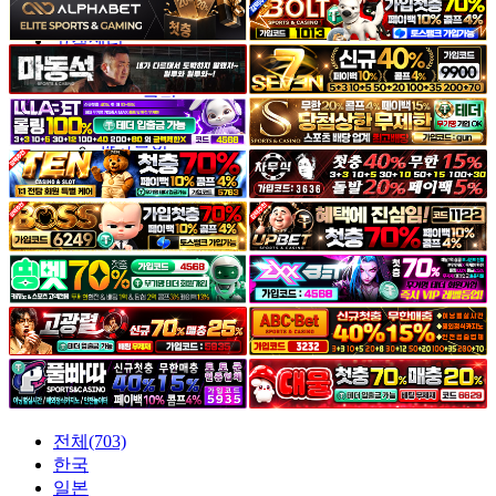
야썰
고객센터
공지&이벤트
공지
1:1문의
광고문의
전체(703)
한국
일본