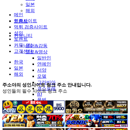
일본
해외
메인
인증사이트
토렌트
먹튀 검증사이트
성인
커뮤니티
토렌트
커뮤니티
유머&감동
고객센터
포토&영상
일반인
한국
연예인
일본
서양
해외
모델
그라비아
주소야의 성인사이트 링크 주소 안내입니다.
코스프레
성인들의 필수 사이트 링크 주소
BJ
품번
후방주의
움짤
스포츠
기타