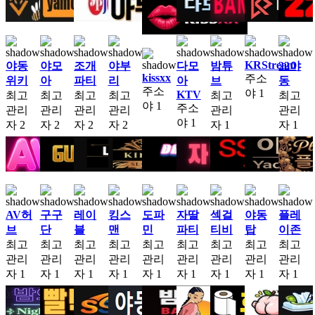
KRStream
야동
야모
조개
야부
다모
밤튜
22야
kissxx
주소
위키
아
파티
리
아
브
동
주소
야
1
KTV
최고
최고
최고
최고
최고
최고
야
1
주소
관리
관리
관리
관리
관리
관리
야
1
자
2
자
2
자
2
자
2
자
1
자
1
AV허
구구
레이
킹스
도파
자딸
섹걸
야동
플레
브
단
블
맨
민
파티
티비
탑
이존
최고
최고
최고
최고
최고
최고
최고
최고
최고
관리
관리
관리
관리
관리
관리
관리
관리
관리
자
1
자
1
자
1
자
1
자
1
자
1
자
1
자
1
자
1