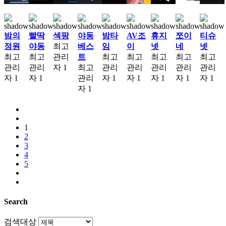
밤의
빨딱
섹팡
야동
밤타
AV조
휴지
쪼이
티슈
정원
야동
최고
베스
임
이
넷
네
넷
최고
최고
관리
트
최고
최고
최고
최고
최고
관리
관리
자
1
최고
관리
관리
관리
관리
관리
자
1
자
1
관리
자
1
자
1
자
1
자
1
자
1
자
1
1
2
3
4
5
Search
검색대상