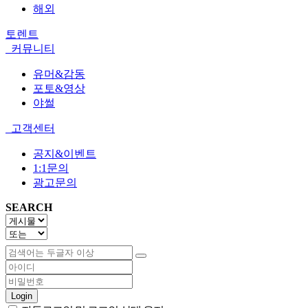
해외
토렌트
커뮤니티
유머&감동
포토&영상
야썰
고객센터
공지&이벤트
1:1문의
광고문의
SEARCH
Login