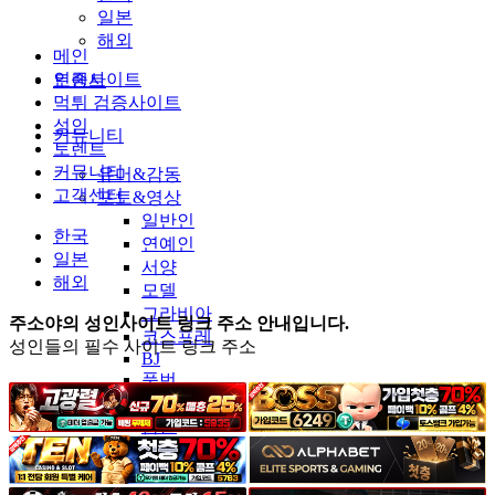
일본
해외
메인
인증사이트
토렌트
먹튀 검증사이트
성인
커뮤니티
토렌트
커뮤니티
유머&감동
고객센터
포토&영상
일반인
한국
연예인
일본
서양
해외
모델
그라비아
주소야의 성인사이트 링크 주소 안내입니다.
코스프레
성인들의 필수 사이트 링크 주소
BJ
품번
후방주의
움짤
스포츠
기타