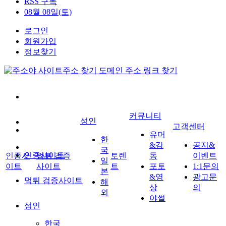
RSS 구독
08월 08일(토)
로그인
회원가입
정보찾기
커뮤니티
성인
고객센터
유머
한
&감
공지&
국
인증사이트
인증사
먹튀 검증
토렌
동
이벤트
일
이트
사이트
트
포토
1:1문의
본
&영
광고문
먹튀 검증사이트
해
상
의
외
야썰
성인
한국