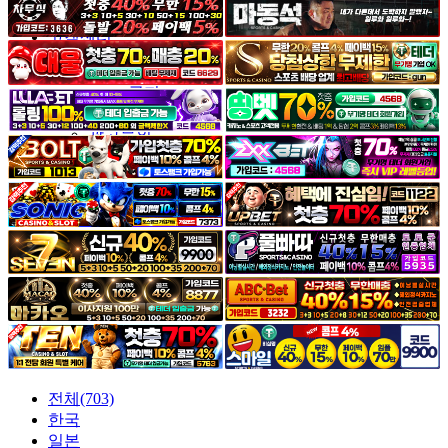
야썰
고객센터
공지&이벤트
공지
1:1문의
광고문의
전체(703)
한국
일본