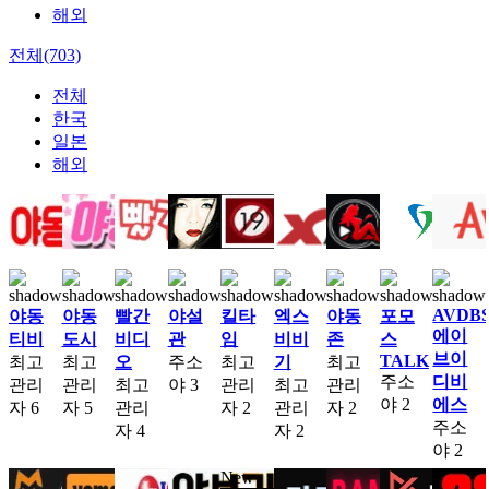
해외
전체(703)
전체
한국
일본
해외
AVDB
야동
야동
빨간
야설
킬타
엑스
야동
포모
에이
티비
도시
비디
관
임
비비
존
스
브이
TALK
최고
최고
오
주소
최고
기
최고
주소
디비
관리
관리
최고
야
3
관리
최고
관리
야
2
에스
자
6
자
5
관리
자
2
관리
자
2
주소
자
4
자
2
야
2
New