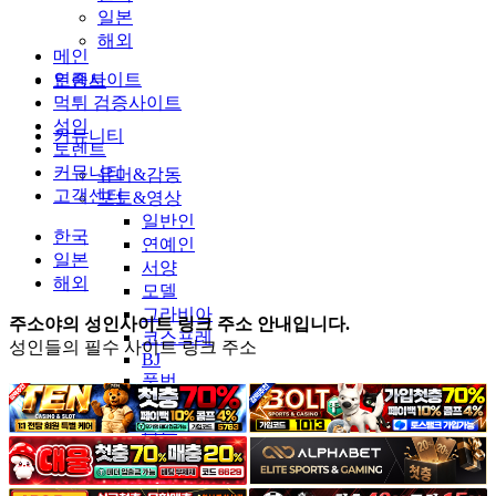
일본
해외
메인
인증사이트
토렌트
먹튀 검증사이트
성인
커뮤니티
토렌트
커뮤니티
유머&감동
고객센터
포토&영상
일반인
한국
연예인
일본
서양
해외
모델
그라비아
주소야의 성인사이트 링크 주소 안내입니다.
코스프레
성인들의 필수 사이트 링크 주소
BJ
품번
후방주의
움짤
스포츠
기타