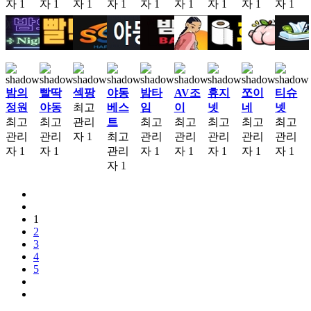
자
1
자
1
자
1
자
1
자
1
자
1
자
1
자
1
자
1
밤의
빨딱
섹팡
야동
밤타
AV조
휴지
쪼이
티슈
정원
야동
최고
베스
임
이
넷
네
넷
최고
최고
관리
트
최고
최고
최고
최고
최고
관리
관리
자
1
최고
관리
관리
관리
관리
관리
자
1
자
1
관리
자
1
자
1
자
1
자
1
자
1
자
1
1
2
3
4
5