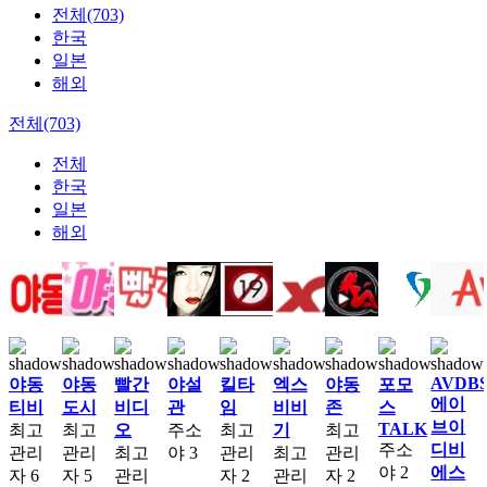
전체(703)
한국
일본
해외
전체(703)
전체
한국
일본
해외
AVDB
야동
야동
빨간
야설
킬타
엑스
야동
포모
에이
티비
도시
비디
관
임
비비
존
스
브이
TALK
최고
최고
오
주소
최고
기
최고
주소
디비
관리
관리
최고
야
3
관리
최고
관리
야
2
에스
자
6
자
5
관리
자
2
관리
자
2