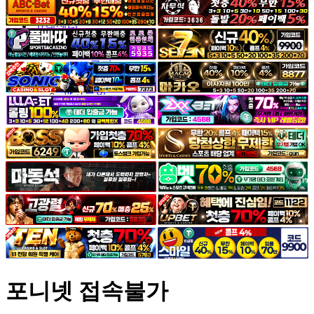
야썰
고객센터
공지&이벤트
공지
1:1문의
광고문의
포니넷 접속불가