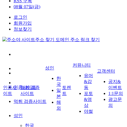
RSS 구독
08월 07일(금)
로그인
회원가입
정보찾기
커뮤니티
성인
고객센터
유머
한
&감
공지&
국
인증사이트
인증사
먹튀 검증
토렌
동
이벤트
일
이트
사이트
트
포토
1:1문의
본
&영
광고문
먹튀 검증사이트
해
상
의
외
야썰
성인
한국