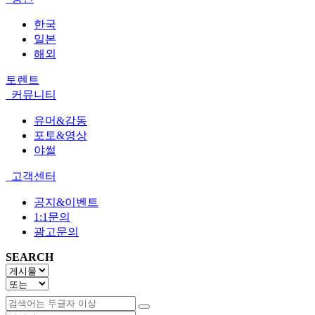
한국
일본
해외
토렌트
커뮤니티
유머&감동
포토&영상
야썰
고객센터
공지&이벤트
1:1문의
광고문의
SEARCH