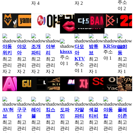
주소
자
4
자
2
야
2
New
KRStream
야동
야모
조개
야부
다모
밤튜
22야
kissxx
주소
위키
아
파티
리
아
브
동
주소
야
1
KTV
최고
최고
최고
최고
최고
최고
야
1
주소
관리
관리
관리
관리
관리
관리
야
1
자
2
자
2
자
2
자
2
자
1
자
1
AV허
구구
레이
킹스
도파
자딸
섹걸
야동
플레
브
단
블
맨
민
파티
티비
탑
이존
최고
최고
최고
최고
최고
최고
최고
최고
최고
관리
관리
관리
관리
관리
관리
관리
관리
관리