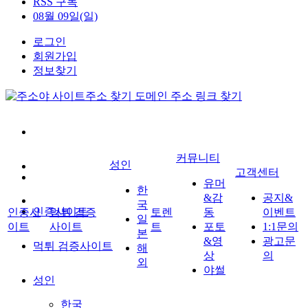
RSS 구독
08월 09일(일)
로그인
회원가입
정보찾기
커뮤니티
성인
고객센터
유머
한
&감
공지&
국
인증사이트
인증사
먹튀 검증
토렌
동
이벤트
일
이트
사이트
트
포토
1:1문의
본
&영
광고문
먹튀 검증사이트
해
상
의
외
야썰
성인
한국