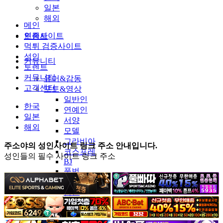
일본
해외
메인
인증사이트
토렌트
먹튀 검증사이트
성인
커뮤니티
토렌트
커뮤니티
유머&감동
고객센터
포토&영상
일반인
한국
연예인
일본
서양
해외
모델
그라비아
주소야의 성인사이트 링크 주소 안내입니다.
코스프레
성인들의 필수 사이트 링크 주소
BJ
품번
후방주의
움짤
스포츠
기타