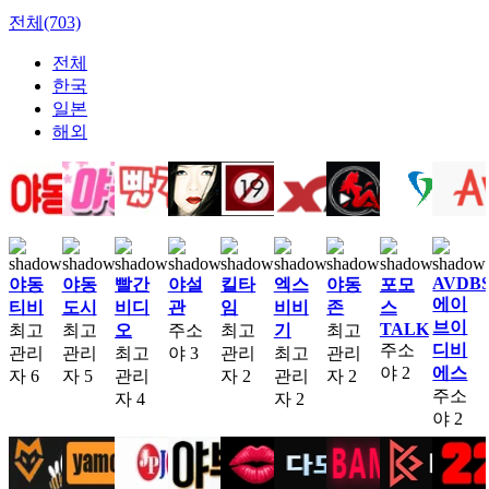
전체(703)
전체
한국
일본
해외
AVDB
야동
야동
빨간
야설
킬타
엑스
야동
포모
에이
티비
도시
비디
관
임
비비
존
스
브이
TALK
최고
최고
오
주소
최고
기
최고
주소
디비
관리
관리
최고
야
3
관리
최고
관리
야
2
에스
자
6
자
5
관리
자
2
관리
자
2
주소
자
4
자
2
야
2