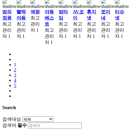
밤의
빨딱
섹팡
야동
밤타
AV조
휴지
쪼이
티슈
정원
야동
최고
베스
임
이
넷
네
넷
최고
최고
관리
트
최고
최고
최고
최고
최고
관리
관리
자
1
최고
관리
관리
관리
관리
관리
자
1
자
1
관리
자
1
자
1
자
1
자
1
자
1
자
1
1
2
3
4
5
Search
검색대상
검색어
필수