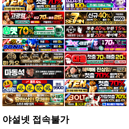
야썰
고객센터
공지&이벤트
공지
1:1문의
광고문의
야설넷 접속불가