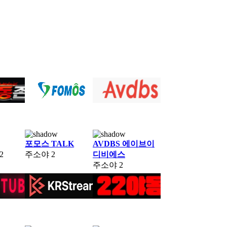
포모스 TALK
AVDBS 에이브이
2
주소야
2
디비에스
주소야
2