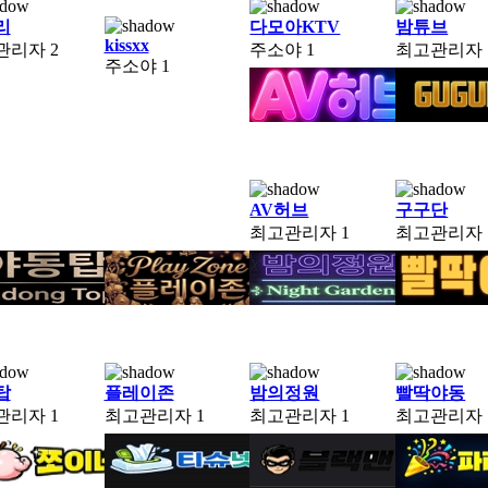
리
다모아KTV
밤튜브
kissxx
관리자
2
주소야
1
최고관리자
주소야
1
AV허브
구구단
최고관리자
1
최고관리자
탑
플레이존
밤의정원
빨딱야동
관리자
1
최고관리자
1
최고관리자
1
최고관리자