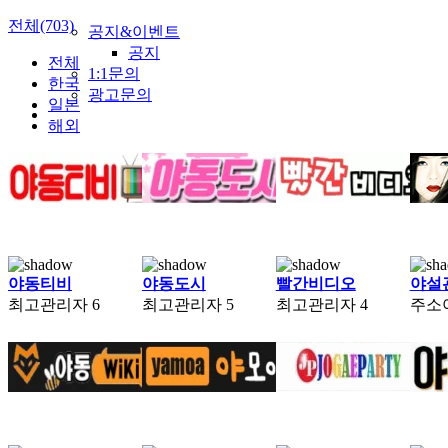
전체(703)
공지&이벤트
공지
전체
1:1문의
한국
광고문의
일본
해외
야동티비
야동도시
빨간비디오
야설
최고관리자
6
최고관리자
5
최고관리자
4
주소