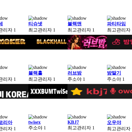
네
티슈넷
블랙맨
파티타임
관리자
1
최고관리자
1
최고관리자
1
최고관리자
블랙홀
러브밤
밤딸기
관리자
1
최고관리자
1
주소야
1
주소야
1
twisex
KBJ7
코리아
오우야
주소야
1
최고관리자
1
관리자
1
최고관리자