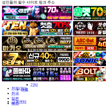
성인들의 필수 사이트 링크 주소
커뮤니티
유머&감동
포토&영상
일반인
연예인
서양
모델
그라비아
코스프레
BJ
품번
후방주의
움짤
스포츠
기타
전체(703)
야썰
한국
일본
고객센터
해외