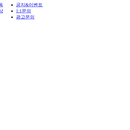
동
공지&이벤트
상
1:1문의
광고문의