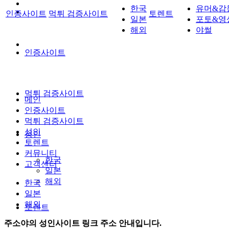
한국
유머&감
인증사이트
먹튀 검증사이트
토렌트
일본
포토&영
해외
야썰
인증사이트
먹튀 검증사이트
메인
인증사이트
먹튀 검증사이트
성인
성인
토렌트
커뮤니티
한국
고객센터
일본
해외
한국
일본
해외
토렌트
주소야의 성인사이트 링크 주소 안내입니다.