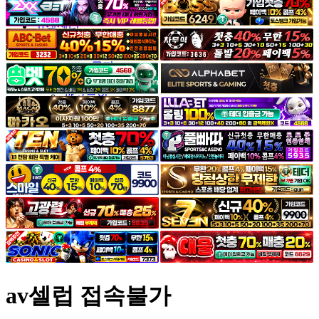
야썰
고객센터
공지&이벤트
공지
1:1문의
광고문의
av셀럽 접속불가