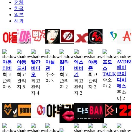
전체
한국
일본
해외
AVDB
야동
야동
빨간
야설
킬타
엑스
야동
포모
에이
티비
도시
비디
관
임
비비
존
스
브이
TALK
최고
최고
오
주소
최고
기
최고
주소
디비
관리
관리
최고
야
3
관리
최고
관리
야
2
에스
자
6
자
5
관리
자
2
관리
자
2
주소
자
4
자
2
야
2
New