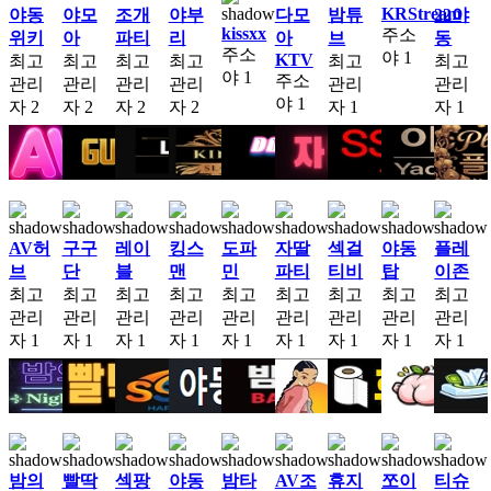
KRStream
야동
야모
조개
야부
다모
밤튜
22야
kissxx
주소
위키
아
파티
리
아
브
동
주소
야
1
KTV
최고
최고
최고
최고
최고
최고
야
1
주소
관리
관리
관리
관리
관리
관리
야
1
자
2
자
2
자
2
자
2
자
1
자
1
AV허
구구
레이
킹스
도파
자딸
섹걸
야동
플레
브
단
블
맨
민
파티
티비
탑
이존
최고
최고
최고
최고
최고
최고
최고
최고
최고
관리
관리
관리
관리
관리
관리
관리
관리
관리
자
1
자
1
자
1
자
1
자
1
자
1
자
1
자
1
자
1
밤의
빨딱
섹팡
야동
밤타
AV조
휴지
쪼이
티슈