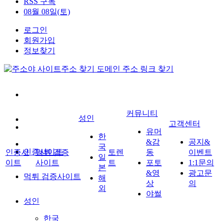
RSS 구독
08월 08일(토)
로그인
회원가입
정보찾기
커뮤니티
성인
고객센터
유머
한
&감
공지&
국
인증사이트
인증사
먹튀 검증
토렌
동
이벤트
일
이트
사이트
트
포토
1:1문의
본
&영
광고문
먹튀 검증사이트
해
상
의
외
야썰
성인
한국