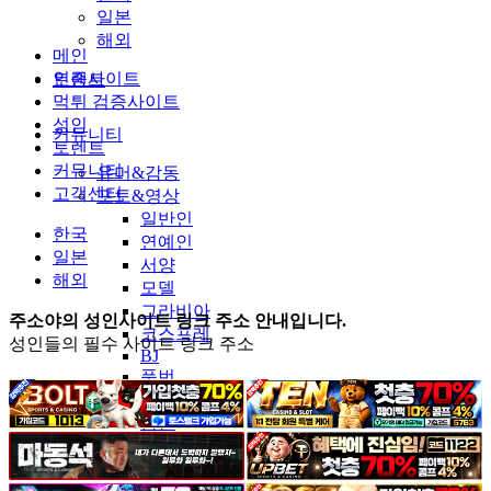
일본
해외
메인
인증사이트
토렌트
먹튀 검증사이트
성인
커뮤니티
토렌트
커뮤니티
유머&감동
고객센터
포토&영상
일반인
한국
연예인
일본
서양
해외
모델
그라비아
주소야의 성인사이트 링크 주소 안내입니다.
코스프레
성인들의 필수 사이트 링크 주소
BJ
품번
후방주의
움짤
스포츠
기타