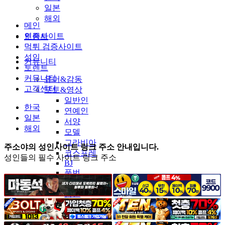
일본
해외
메인
인증사이트
토렌트
먹튀 검증사이트
성인
커뮤니티
토렌트
커뮤니티
유머&감동
고객센터
포토&영상
일반인
한국
연예인
일본
서양
해외
모델
그라비아
주소야의 성인사이트 링크 주소 안내입니다.
코스프레
성인들의 필수 사이트 링크 주소
BJ
품번
후방주의
움짤
스포츠
기타