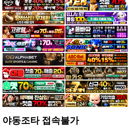
야썰
고객센터
공지&이벤트
공지
1:1문의
광고문의
야동조타 접속불가