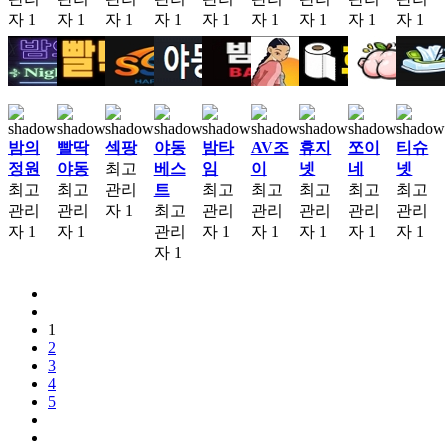
자
1
자
1
자
1
자
1
자
1
자
1
자
1
자
1
자
1
밤의
빨딱
섹팡
야동
밤타
AV조
휴지
쪼이
티슈
정원
야동
최고
베스
임
이
넷
네
넷
최고
최고
관리
트
최고
최고
최고
최고
최고
관리
관리
자
1
최고
관리
관리
관리
관리
관리
자
1
자
1
관리
자
1
자
1
자
1
자
1
자
1
자
1
1
2
3
4
5