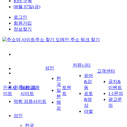
RSS 구독
08월 07일(금)
로그인
회원가입
정보찾기
커뮤니티
성인
고객센터
유머
한
&감
공지&
국
인증사이트
인증사
먹튀 검증
토렌
동
이벤트
일
이트
사이트
트
포토
1:1문의
본
&영
광고문
먹튀 검증사이트
해
상
의
외
야썰
성인
한국