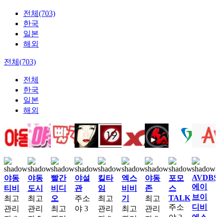
전체(703)
한국
일본
해외
전체(703)
전체
한국
일본
해외
AVDB
야동
야동
빨간
야설
킬타
엑스
야동
포모
에이
티비
도시
비디
관
임
비비
존
스
브이
TALK
최고
최고
오
주소
최고
기
최고
주소
디비
관리
관리
최고
야
3
관리
최고
관리