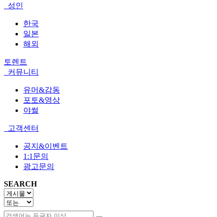
성인
한국
일본
해외
토렌트
커뮤니티
유머&감동
포토&영상
야썰
고객센터
공지&이벤트
1:1문의
광고문의
SEARCH