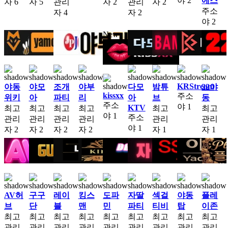
야
2
에스
자
6
자
5
관리
자
2
관리
자
2
주소
자
4
자
2
야
2
New
KRStream
야동
야모
조개
야부
다모
밤튜
22야
kissxx
주소
위키
아
파티
리
아
브
동
주소
야
1
KTV
최고
최고
최고
최고
최고
최고
야
1
주소
관리
관리
관리
관리
관리
관리
야
1
자
2
자
2
자
2
자
2
자
1
자
1
AV허
구구
레이
킹스
도파
자딸
섹걸
야동
플레
브
단
블
맨
민
파티
티비
탑
이존
최고
최고
최고
최고
최고
최고
최고
최고
최고
관리
관리
관리
관리
관리
관리
관리
관리
관리