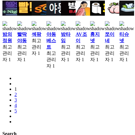
밤의
빨딱
섹팡
야동
밤타
AV조
휴지
쪼이
티슈
정원
야동
최고
베스
임
이
넷
네
넷
최고
최고
관리
트
최고
최고
최고
최고
최고
관리
관리
자
1
최고
관리
관리
관리
관리
관리
자
1
자
1
관리
자
1
자
1
자
1
자
1
자
1
자
1
1
2
3
4
5
Search