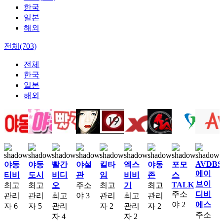
한국
일본
해외
전체(703)
전체
한국
일본
해외
AVDB
야동
야동
빨간
야설
킬타
엑스
야동
포모
에이
티비
도시
비디
관
임
비비
존
스
브이
TALK
최고
최고
오
주소
최고
기
최고
주소
디비
관리
관리
최고
야
3
관리
최고
관리
야
2
에스
자
6
자
5
관리
자
2
관리
자
2
주소
자
4
자
2