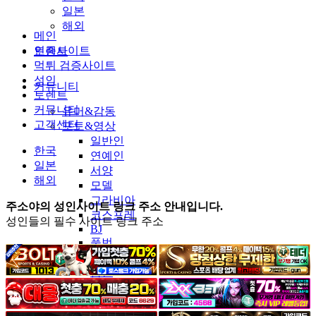
일본
해외
메인
인증사이트
토렌트
먹튀 검증사이트
성인
커뮤니티
토렌트
커뮤니티
유머&감동
고객센터
포토&영상
일반인
한국
연예인
일본
서양
해외
모델
그라비아
주소야의 성인사이트 링크 주소 안내입니다.
코스프레
성인들의 필수 사이트 링크 주소
BJ
품번
후방주의
움짤
스포츠
기타