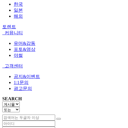
한국
일본
해외
토렌트
커뮤니티
유머&감동
포토&영상
야썰
고객센터
공지&이벤트
1:1문의
광고문의
SEARCH