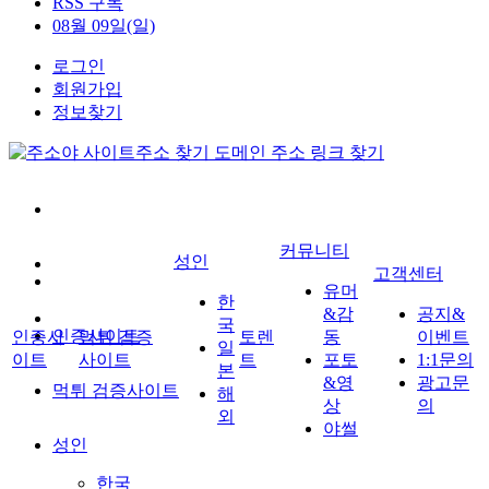
RSS 구독
08월 09일(일)
로그인
회원가입
정보찾기
커뮤니티
성인
고객센터
유머
한
&감
공지&
국
인증사이트
인증사
먹튀 검증
토렌
동
이벤트
일
이트
사이트
트
포토
1:1문의
본
&영
광고문
먹튀 검증사이트
해
상
의
외
야썰
성인
한국