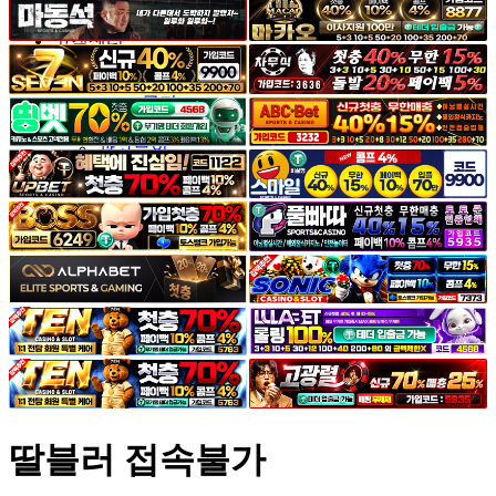
야썰
고객센터
공지&이벤트
공지
1:1문의
광고문의
딸블러 접속불가