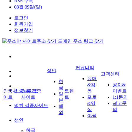
RSS 구독
08월 09일(일)
로그인
회원가입
정보찾기
커뮤니티
성인
고객센터
유머
한
&감
공지&
국
인증사이트
인증사
먹튀 검증
토렌
동
이벤트
일
이트
사이트
트
포토
1:1문의
본
&영
광고문
먹튀 검증사이트
해
상
의
외
야썰
성인
한국