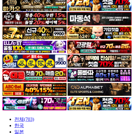
야썰
고객센터
공지&이벤트
공지
1:1문의
광고문의
전체(703)
한국
일본