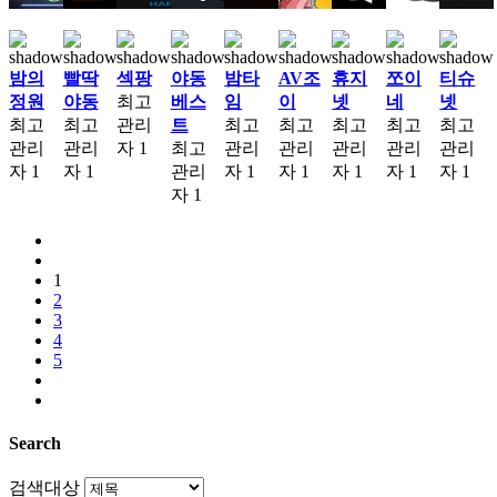
밤의
빨딱
섹팡
야동
밤타
AV조
휴지
쪼이
티슈
정원
야동
최고
베스
임
이
넷
네
넷
최고
최고
관리
트
최고
최고
최고
최고
최고
관리
관리
자
1
최고
관리
관리
관리
관리
관리
자
1
자
1
관리
자
1
자
1
자
1
자
1
자
1
자
1
1
2
3
4
5
Search
검색대상