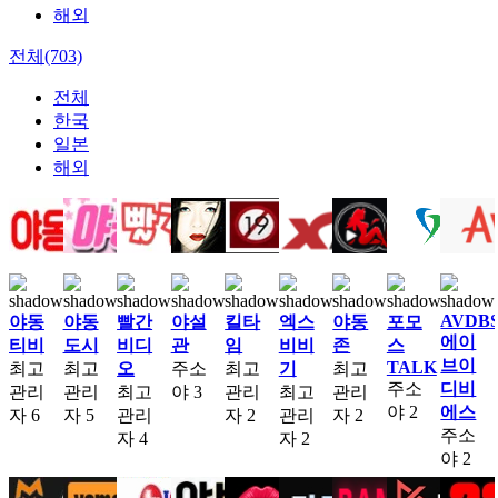
해외
전체(703)
전체
한국
일본
해외
AVDB
야동
야동
빨간
야설
킬타
엑스
야동
포모
에이
티비
도시
비디
관
임
비비
존
스
브이
TALK
최고
최고
오
주소
최고
기
최고
주소
디비
관리
관리
최고
야
3
관리
최고
관리
야
2
에스
자
6
자
5
관리
자
2
관리
자
2
주소
자
4
자
2
야
2