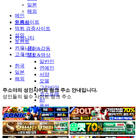
일본
해외
메인
인증사이트
토렌트
먹튀 검증사이트
성인
커뮤니티
토렌트
커뮤니티
유머&감동
고객센터
포토&영상
일반인
한국
연예인
일본
서양
해외
모델
그라비아
주소야의 성인사이트 링크 주소 안내입니다.
코스프레
성인들의 필수 사이트 링크 주소
BJ
품번
후방주의
움짤
스포츠
기타