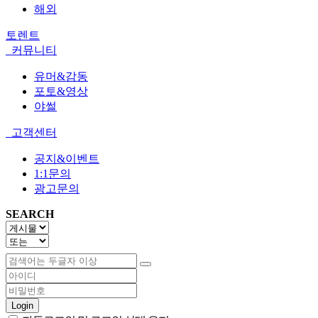
해외
토렌트
커뮤니티
유머&감동
포토&영상
야썰
고객센터
공지&이벤트
1:1문의
광고문의
SEARCH
Login